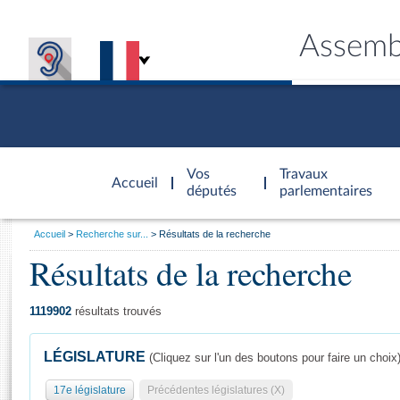
Assemb
Accèder à
la page
Vos
Travaux
Accueil
d'accueil
députés
parlementaires
Vous
Accueil
Recherche sur...
Résultats de la recherche
êtes
Résultats de la recherche
Général
ici
CONNEX
TRAVA
CONNA
DÉC
:
1119902
résultats trouvés
LÉGISLATURE
(Cliquez sur l'un des boutons pour faire un choix
17e législature
Précédentes législatures (X)