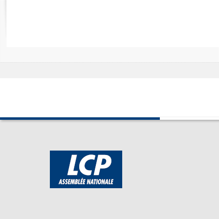
Rapports d'enquête
Rapports législatifs
Rapports sur l'application des lois
Baromètre de l’application des lois
Dossiers législatifs
Budget et sécurité sociale
Questions écrites et orales
Comptes rendus des débats