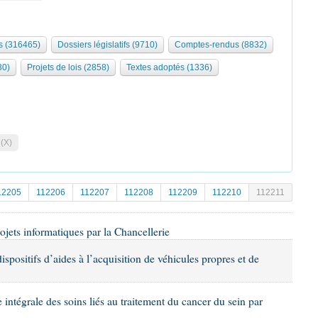
 (316465)
Dossiers législatifs (9710)
Comptes-rendus (8832)
30)
Projets de lois (2858)
Textes adoptés (1336)
 (X)
12205
112206
112207
112208
112209
112210
112211
rojets informatiques par la Chancellerie
dispositifs d’aides à l’acquisition de véhicules propres et de
e intégrale des soins liés au traitement du cancer du sein par