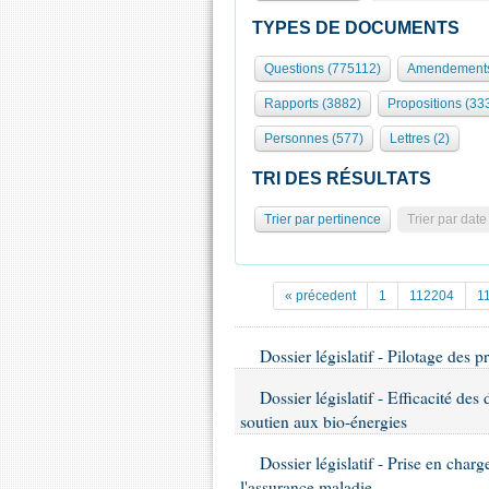
TYPES DE DOCUMENTS
Questions (775112)
Amendements
Rapports (3882)
Propositions (33
Personnes (577)
Lettres (2)
TRI DES RÉSULTATS
Trier par pertinence
Trier par date
« précedent
1
112204
1
Dossier législatif - Pilotage des p
Dossier législatif - Efficacité des 
soutien aux bio-énergies
Dossier législatif - Prise en charg
l'assurance maladie