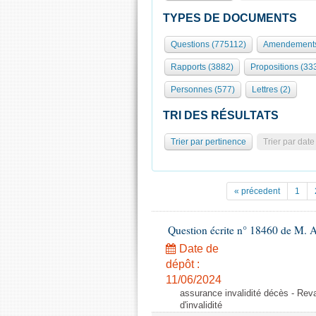
TYPES DE DOCUMENTS
Questions (775112)
Amendements
Rapports (3882)
Propositions (33
Personnes (577)
Lettres (2)
TRI DES RÉSULTATS
Trier par pertinence
Trier par date
« précedent
1
Question écrite n° 18460 de M. 
Date de
dépôt :
11/06/2024
assurance invalidité décès - Reval
d'invalidité