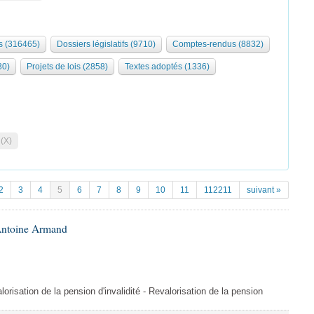
 (316465)
Dossiers législatifs (9710)
Comptes-rendus (8832)
30)
Projets de lois (2858)
Textes adoptés (1336)
 (X)
2
3
4
5
6
7
8
9
10
11
112211
suivant »
Antoine Armand
orisation de la pension d'invalidité - Revalorisation de la pension