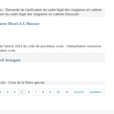
ues - Demande de clarification du cadre légal des stagiaires en cabinet
ion du cadre légal des stagiaires en cabinet d'avocats
ierre Morel-À-L'Huissier
 de l'article 1014 du code de procédure civile - Interprétation extensive
dure civile
oël Aviragnet
cole - Crise de la filière apicole
2
3
4
5
6
7
8
9
10
11
112211
suivant »