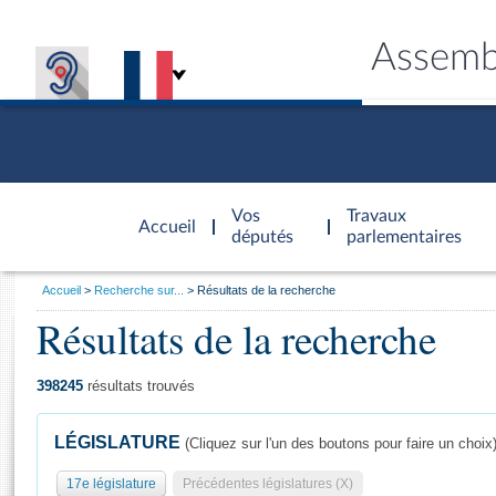
Assemb
Accèder à
la page
Vos
Travaux
Accueil
d'accueil
députés
parlementaires
Vous
Accueil
Recherche sur...
Résultats de la recherche
êtes
Résultats de la recherche
Général
ici
CONNEX
TRAVA
CONNA
DÉC
:
398245
résultats trouvés
LÉGISLATURE
(Cliquez sur l'un des boutons pour faire un choix
17e législature
Précédentes législatures (X)