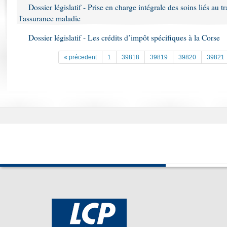
Rapports d'enquête
Dossier législatif - Prise en charge intégrale des soins liés au 
Rapports législatifs
l'assurance maladie
Rapports sur l'application des lois
Dossier législatif - Les crédits d’impôt spécifiques à la Corse
Baromètre de l’application des lois
« précedent
1
39818
39819
39820
39821
Dossiers législatifs
Budget et sécurité sociale
Questions écrites et orales
Comptes rendus des débats