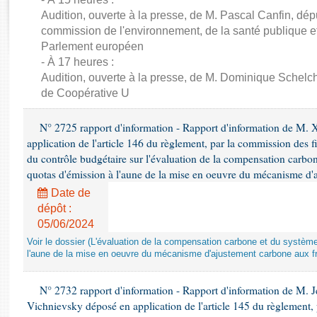
Rapports d'enquête
Audition, ouverte à la presse, de M. Pascal Canfin, dép
Rapports législatifs
commission de l'environnement, de la santé publique et
Rapports sur l'application des lois
Parlement européen
Baromètre de l’application des lois
- À 17 heures :
Audition, ouverte à la presse, de M. Dominique Schelch
de Coopérative U
Dossiers législatifs
Budget et sécurité sociale
N° 2725 rapport d'information - Rapport d'information de M. 
Questions écrites et orales
application de l'article 146 du règlement, par la commission des f
Comptes rendus des débats
du contrôle budgétaire sur l'évaluation de la compensation carbo
quotas d'émission à l'aune de la mise en oeuvre du mécanisme d'
Date de
dépôt :
05/06/2024
Voir le dossier (L'évaluation de la compensation carbone et du systè
l'aune de la mise en oeuvre du mécanisme d'ajustement carbone aux fr
N° 2732 rapport d'information - Rapport d'information de M.
Vichnievsky déposé en application de l'article 145 du règlement, 