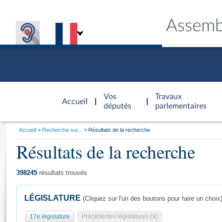
Assemb
Accèder à
la page
Vos
Travaux
Accueil
d'accueil
députés
parlementaires
Vous
Accueil
Recherche sur...
Résultats de la recherche
êtes
Résultats de la recherche
Général
ici
CONNEX
TRAVA
CONNA
DÉC
:
398245
résultats trouvés
LÉGISLATURE
(Cliquez sur l'un des boutons pour faire un choix
17e législature
Précédentes législatures (X)