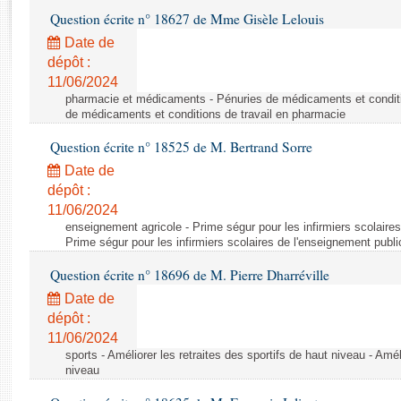
Rapports d'enquête
Question écrite n° 18627 de Mme Gisèle Lelouis
Rapports législatifs
Date de
Rapports sur l'application des lois
dépôt :
Baromètre de l’application des lois
11/06/2024
pharmacie et médicaments - Pénuries de médicaments et conditi
de médicaments et conditions de travail en pharmacie
Dossiers législatifs
Question écrite n° 18525 de M. Bertrand Sorre
Budget et sécurité sociale
Questions écrites et orales
Date de
dépôt :
Comptes rendus des débats
11/06/2024
enseignement agricole - Prime ségur pour les infirmiers scolaires
Prime ségur pour les infirmiers scolaires de l'enseignement publi
Question écrite n° 18696 de M. Pierre Dharréville
Date de
dépôt :
11/06/2024
sports - Améliorer les retraites des sportifs de haut niveau - Amél
niveau