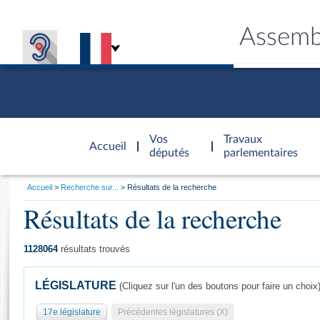
Assemb
Accèder à
la page
Vos
Travaux
Accueil
d'accueil
députés
parlementaires
Vous
Accueil
Recherche sur...
Résultats de la recherche
êtes
Résultats de la recherche
Général
ici
CONNEX
TRAVA
CONNA
DÉC
:
1128064
résultats trouvés
LÉGISLATURE
(Cliquez sur l'un des boutons pour faire un choix
17e législature
Précédentes législatures (X)