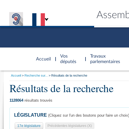
Assemb
Accèder à
la page
Vos
Travaux
Accueil
d'accueil
députés
parlementaires
Vous
Accueil
Recherche sur...
Résultats de la recherche
êtes
Résultats de la recherche
Général
ici
CONNEX
TRAVA
CONNA
DÉC
:
1128064
résultats trouvés
LÉGISLATURE
(Cliquez sur l'un des boutons pour faire un choix
17e législature
Précédentes législatures (X)