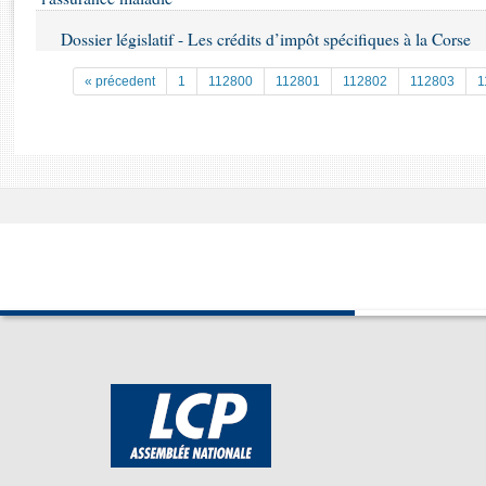
Rapports d'enquête
Rapports législatifs
Dossier législatif - Les crédits d’impôt spécifiques à la Corse
Rapports sur l'application des lois
« précedent
1
112800
112801
112802
112803
1
Baromètre de l’application des lois
Dossiers législatifs
Budget et sécurité sociale
Questions écrites et orales
Comptes rendus des débats