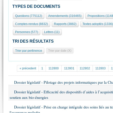
S'id
Présidence
Séance publique
Rôle et pouvoirs de l'Assemblée
Visiter l'Assemblée
TYPES DE DOCUMENTS
Fiches « Connaissance de l’Assemblée »
577 députés
Commissions et autres organes
Visite virtuelle du palais Bourbon
Questions (775112)
Amendements (316465)
Propositions (114
Organisation de l'Assemblée
Groupes politiques
Europe et International
Assister à une séance
Mot
Comptes-rendus (8832)
Rapports (3882)
Textes adoptés (1336)
Présidence
Conférence des Présidents
Bureau
Collège des Ques
Élections législatives
Contrôle et évaluation
Accès des chercheurs à l’Assemblée
Personnes (577)
Lettres (11)
Congrès
Les évènements
S'inscrire
TRI DES RÉSULTATS
Pétitions
Statistiques et chiffres clés
Trier par pertinence
Trier par date (X)
Transparence et déontologie
Vous n'ave
Patrimoine
E
Documents de référence
La Bibliothèque
( Constitution | Règlement de l'Assemblée ... )
Documents parlementaires
« précedent
1
112800
112801
112802
112803
1
Les archives
Projets de loi
Contacts et plan d'accès
Propositions de loi
Dossier législatif - Pilotage des projets informatiques par la Ch
Histoire
Photos libres de droit
Amendements
Juniors
Dossier législatif - Efficacité des dispositifs d’aides à l’acquisi
Textes adoptés
soutien aux bio-énergies
Anciennes législatures
Liens vers les sites publics
Dossier législatif - Prise en charge intégrale des soins liés au 
Rapports d'information
l'assurance maladie