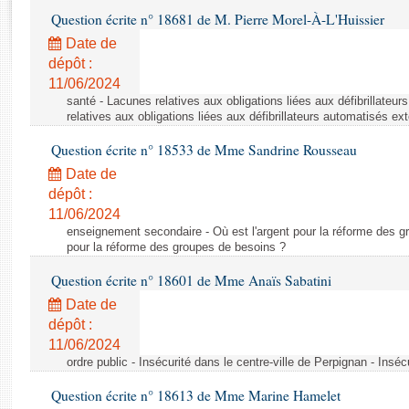
Rapports d'enquête
Question écrite n° 18681 de M. Pierre Morel-À-L'Huissier
Rapports législatifs
Date de
Rapports sur l'application des lois
dépôt :
Baromètre de l’application des lois
11/06/2024
santé - Lacunes relatives aux obligations liées aux défibrillateu
relatives aux obligations liées aux défibrillateurs automatisés ex
Dossiers législatifs
Question écrite n° 18533 de Mme Sandrine Rousseau
Budget et sécurité sociale
Questions écrites et orales
Date de
dépôt :
Comptes rendus des débats
11/06/2024
enseignement secondaire - Où est l'argent pour la réforme des gr
pour la réforme des groupes de besoins ?
Question écrite n° 18601 de Mme Anaïs Sabatini
Date de
dépôt :
11/06/2024
ordre public - Insécurité dans le centre-ville de Perpignan - Inséc
Question écrite n° 18613 de Mme Marine Hamelet