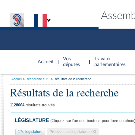
Assemb
Accèder à
la page
Vos
Travaux
Accueil
d'accueil
députés
parlementaires
Vous
Accueil
Recherche sur...
Résultats de la recherche
êtes
Résultats de la recherche
Général
ici
CONNEX
TRAVA
CONNA
DÉC
:
1128064
résultats trouvés
LÉGISLATURE
(Cliquez sur l'un des boutons pour faire un choix
17e législature
Précédentes législatures (X)