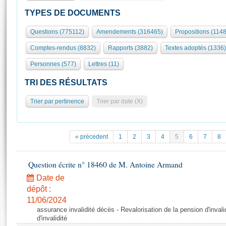
S'id
Présidence
Séance publique
Rôle et pouvoirs de l'Assemblée
Visiter l'Assemblée
TYPES DE DOCUMENTS
Fiches « Connaissance de l’Assemblée »
577 députés
Commissions et autres organes
Visite virtuelle du palais Bourbon
Questions (775112)
Amendements (316465)
Propositions (114
Organisation de l'Assemblée
Groupes politiques
Europe et International
Assister à une séance
Mot
Comptes-rendus (8832)
Rapports (3882)
Textes adoptés (1336)
Présidence
Conférence des Présidents
Bureau
Collège des Ques
Élections législatives
Contrôle et évaluation
Accès des chercheurs à l’Assemblée
Personnes (577)
Lettres (11)
Congrès
Les évènements
S'inscrire
TRI DES RÉSULTATS
Pétitions
Statistiques et chiffres clés
Trier par pertinence
Trier par date (X)
Transparence et déontologie
Vous n'ave
Patrimoine
E
Documents de référence
La Bibliothèque
( Constitution | Règlement de l'Assemblée ... )
Documents parlementaires
« précedent
1
2
3
4
5
6
7
8
Les archives
Projets de loi
Contacts et plan d'accès
Propositions de loi
Question écrite n° 18460 de M. Antoine Armand
Histoire
Photos libres de droit
Amendements
Date de
Juniors
Textes adoptés
dépôt :
Anciennes législatures
11/06/2024
assurance invalidité décès - Revalorisation de la pension d'invali
Liens vers les sites publics
Rapports d'information
d'invalidité