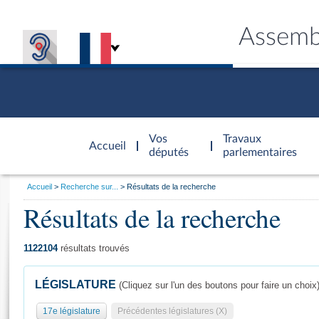
Assemb
Accèder à
la page
Vos
Travaux
Accueil
d'accueil
députés
parlementaires
Vous
Accueil
Recherche sur...
Résultats de la recherche
êtes
Résultats de la recherche
Général
ici
CONNEX
TRAVA
CONNA
DÉC
:
1122104
résultats trouvés
LÉGISLATURE
(Cliquez sur l'un des boutons pour faire un choix
17e législature
Précédentes législatures (X)