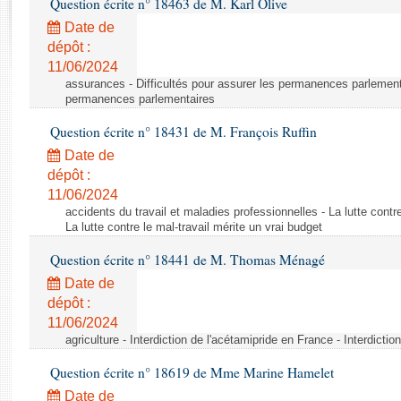
Question écrite n° 18463 de M. Karl Olive
Rapports d'enquête
Rapports législatifs
Date de
dépôt :
Rapports sur l'application des lois
11/06/2024
Baromètre de l’application des lois
assurances - Difficultés pour assurer les permanences parlementa
permanences parlementaires
Dossiers législatifs
Question écrite n° 18431 de M. François Ruffin
Budget et sécurité sociale
Date de
Questions écrites et orales
dépôt :
Comptes rendus des débats
11/06/2024
accidents du travail et maladies professionnelles - La lutte contre
La lutte contre le mal-travail mérite un vrai budget
Question écrite n° 18441 de M. Thomas Ménagé
Date de
dépôt :
11/06/2024
agriculture - Interdiction de l'acétamipride en France - Interdicti
Question écrite n° 18619 de Mme Marine Hamelet
Date de