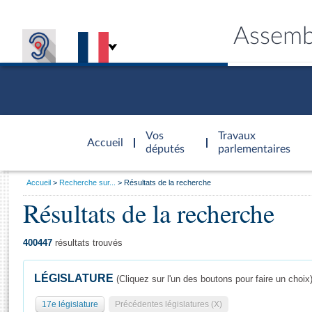
Assemb
Accèder à
la page
Vos
Travaux
Accueil
d'accueil
députés
parlementaires
Vous
Accueil
Recherche sur...
Résultats de la recherche
êtes
Résultats de la recherche
Général
ici
CONNEX
TRAVA
CONNA
DÉC
:
400447
résultats trouvés
LÉGISLATURE
(Cliquez sur l'un des boutons pour faire un choix
17e législature
Précédentes législatures (X)