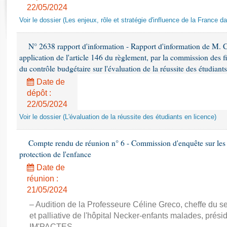
Rapports d'enquête
22/05/2024
Rapports législatifs
Voir le dossier (Les enjeux, rôle et stratégie d'influence de la France 
Rapports sur l'application des lois
Baromètre de l’application des lois
N° 2638 rapport d'information - Rapport d'information de M. C
application de l'article 146 du règlement, par la commission des f
du contrôle budgétaire sur l'évaluation de la réussite des étudiant
Dossiers législatifs
Date de
Budget et sécurité sociale
dépôt :
Questions écrites et orales
22/05/2024
Comptes rendus des débats
Voir le dossier (L'évaluation de la réussite des étudiants en licence)
Compte rendu de réunion n° 6 - Commission d'enquête sur les
protection de l'enfance
Date de
réunion :
21/05/2024
– Audition de la Professeure Céline Greco, cheffe du s
et palliative de l'hôpital Necker-enfants malades, prési
IM'PACTES