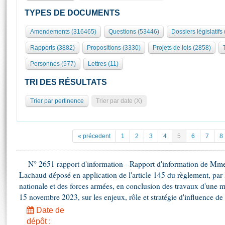
S'id
Présidence
Séance publique
Rôle et pouvoirs de l'Assemblée
Visiter l'Assemblée
TYPES DE DOCUMENTS
Fiches « Connaissance de l’Assemblée »
577 députés
Commissions et autres organes
Visite virtuelle du palais Bourbon
Amendements (316465)
Questions (53446)
Dossiers législatifs
Organisation de l'Assemblée
Groupes politiques
Europe et International
Assister à une séance
Mot
Rapports (3882)
Propositions (3330)
Projets de lois (2858)
Présidence
Conférence des Présidents
Bureau
Collège des Ques
Élections législatives
Contrôle et évaluation
Accès des chercheurs à l’Assemblée
Personnes (577)
Lettres (11)
Congrès
Les évènements
S'inscrire
TRI DES RÉSULTATS
Pétitions
Statistiques et chiffres clés
Trier par pertinence
Trier par date (X)
Transparence et déontologie
Vous n'ave
Patrimoine
E
Documents de référence
La Bibliothèque
( Constitution | Règlement de l'Assemblée ... )
Documents parlementaires
« précedent
1
2
3
4
5
6
7
8
Les archives
Projets de loi
Contacts et plan d'accès
Propositions de loi
N° 2651 rapport d'information - Rapport d'information de Mm
Histoire
Photos libres de droit
Lachaud déposé en application de l'article 145 du règlement, par
Amendements
Juniors
nationale et des forces armées, en conclusion des travaux d'une mi
Textes adoptés
Anciennes législatures
15 novembre 2023, sur les enjeux, rôle et stratégie d'influence d
Date de
Liens vers les sites publics
Rapports d'information
dépôt :