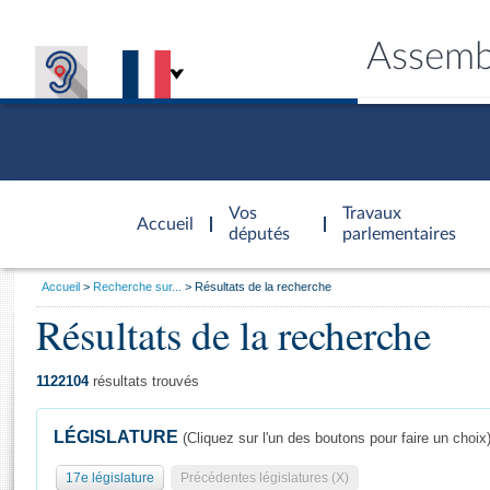
Assemb
Accèder à
la page
Vos
Travaux
Accueil
d'accueil
députés
parlementaires
Vous
Accueil
Recherche sur...
Résultats de la recherche
êtes
Résultats de la recherche
Général
ici
CONNEX
TRAVA
CONNA
DÉC
:
1122104
résultats trouvés
LÉGISLATURE
(Cliquez sur l'un des boutons pour faire un choix
17e législature
Précédentes législatures (X)