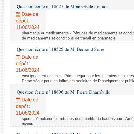
Rapports d'enquête
Question écrite n° 18627 de Mme Gisèle Lelouis
Rapports législatifs
Date de
Rapports sur l'application des lois
dépôt :
Baromètre de l’application des lois
11/06/2024
pharmacie et médicaments - Pénuries de médicaments et conditi
de médicaments et conditions de travail en pharmacie
Dossiers législatifs
Question écrite n° 18525 de M. Bertrand Sorre
Budget et sécurité sociale
Questions écrites et orales
Date de
dépôt :
Comptes rendus des débats
11/06/2024
enseignement agricole - Prime ségur pour les infirmiers scolaires
Prime ségur pour les infirmiers scolaires de l'enseignement publi
Question écrite n° 18696 de M. Pierre Dharréville
Date de
dépôt :
11/06/2024
sports - Améliorer les retraites des sportifs de haut niveau - Amél
niveau