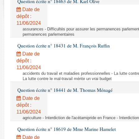
Question écrite n° 18463 de M. Karl Olive
Rapports d'enquête
Rapports législatifs
Date de
dépôt :
Rapports sur l'application des lois
11/06/2024
Baromètre de l’application des lois
assurances - Difficultés pour assurer les permanences parlementa
permanences parlementaires
Dossiers législatifs
Question écrite n° 18431 de M. François Ruffin
Budget et sécurité sociale
Date de
Questions écrites et orales
dépôt :
Comptes rendus des débats
11/06/2024
accidents du travail et maladies professionnelles - La lutte contre
La lutte contre le mal-travail mérite un vrai budget
Question écrite n° 18441 de M. Thomas Ménagé
Date de
dépôt :
11/06/2024
agriculture - Interdiction de l'acétamipride en France - Interdicti
Question écrite n° 18619 de Mme Marine Hamelet
Date de