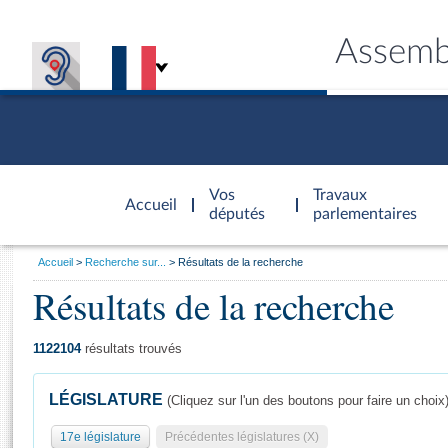
Assemb
Accèder à
la page
Vos
Travaux
Accueil
d'accueil
députés
parlementaires
Vous
Accueil
Recherche sur...
Résultats de la recherche
êtes
Résultats de la recherche
Général
ici
CONNEX
TRAVA
CONNA
DÉC
:
1122104
résultats trouvés
LÉGISLATURE
(Cliquez sur l'un des boutons pour faire un choix
17e législature
Précédentes législatures (X)