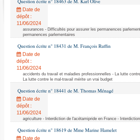
Question écrite n° 18463 de M. Karl Olive
Rapports d'enquête
Rapports législatifs
Date de
dépôt :
Rapports sur l'application des lois
11/06/2024
Baromètre de l’application des lois
assurances - Difficultés pour assurer les permanences parlementa
permanences parlementaires
Dossiers législatifs
Question écrite n° 18431 de M. François Ruffin
Budget et sécurité sociale
Date de
Questions écrites et orales
dépôt :
Comptes rendus des débats
11/06/2024
accidents du travail et maladies professionnelles - La lutte contre
La lutte contre le mal-travail mérite un vrai budget
Question écrite n° 18441 de M. Thomas Ménagé
Date de
dépôt :
11/06/2024
agriculture - Interdiction de l'acétamipride en France - Interdicti
Question écrite n° 18619 de Mme Marine Hamelet
Date de