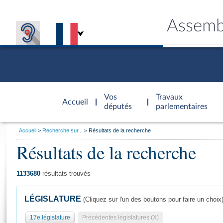
Assemb
Accèder à
la page
Vos
Travaux
Accueil
d'accueil
députés
parlementaires
Vous
Accueil
Recherche sur...
Résultats de la recherche
êtes
Résultats de la recherche
Général
ici
CONNEX
TRAVA
CONNA
DÉC
:
1133680
résultats trouvés
LÉGISLATURE
(Cliquez sur l'un des boutons pour faire un choix
17e législature
Précédentes législatures (X)