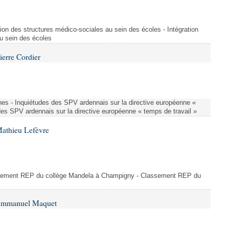
ion des structures médico-sociales au sein des écoles - Intégration
u sein des écoles
ierre Cordier
nes - Inquiétudes des SPV ardennais sur la directive européenne «
des SPV ardennais sur la directive européenne « temps de travail »
Mathieu Lefèvre
ssement REP du collège Mandela à Champigny - Classement REP du
 Emmanuel Maquet