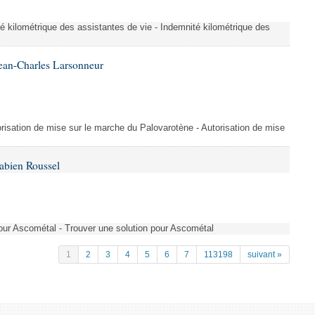
é kilométrique des assistantes de vie - Indemnité kilométrique des
ean-Charles Larsonneur
isation de mise sur le marche du Palovarotène - Autorisation de mise
abien Roussel
pour Ascométal - Trouver une solution pour Ascométal
1
2
3
4
5
6
7
113198
suivant »