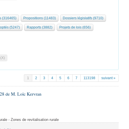
 (316465)
Propositions (11483)
Dossiers législatifs (9710)
optés (5247)
Rapports (3882)
Projets de lois (656)
 (X)
1
2
3
4
5
6
7
113198
suivant »
28 de M. Loïc Kervran
rurale - Zones de revitalisation rurale