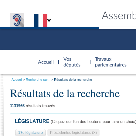
Assemb
Accèder à
la page
Vos
Travaux
Accueil
d'accueil
députés
parlementaires
Vous
Accueil
Recherche sur...
Résultats de la recherche
êtes
Résultats de la recherche
Général
ici
CONNEX
TRAVA
CONNA
DÉC
:
1131966
résultats trouvés
LÉGISLATURE
(Cliquez sur l'un des boutons pour faire un choix
17e législature
Précédentes législatures (X)