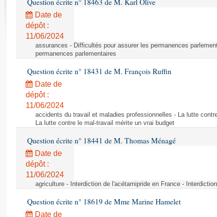
Question écrite n° 18463 de M. Karl Olive
Rapports d'enquête
Rapports législatifs
Date de
dépôt :
Rapports sur l'application des lois
11/06/2024
Baromètre de l’application des lois
assurances - Difficultés pour assurer les permanences parlementa
permanences parlementaires
Dossiers législatifs
Question écrite n° 18431 de M. François Ruffin
Budget et sécurité sociale
Date de
Questions écrites et orales
dépôt :
Comptes rendus des débats
11/06/2024
accidents du travail et maladies professionnelles - La lutte contre
La lutte contre le mal-travail mérite un vrai budget
Question écrite n° 18441 de M. Thomas Ménagé
Date de
dépôt :
11/06/2024
agriculture - Interdiction de l'acétamipride en France - Interdicti
Question écrite n° 18619 de Mme Marine Hamelet
Date de