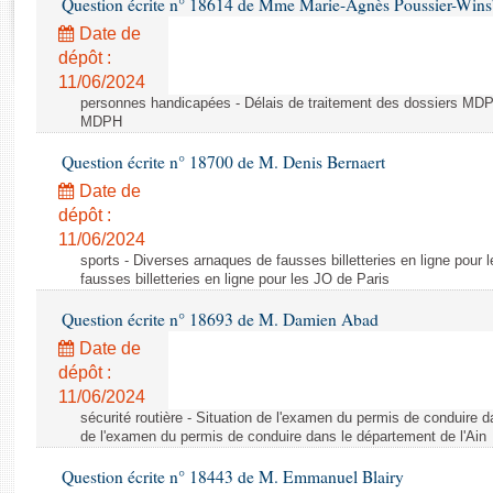
Question écrite n° 18614 de Mme Marie-Agnès Poussier-Win
Rapports d'enquête
Rapports législatifs
Date de
dépôt :
Rapports sur l'application des lois
11/06/2024
Baromètre de l’application des lois
personnes handicapées - Délais de traitement des dossiers MDPH
MDPH
Dossiers législatifs
Question écrite n° 18700 de M. Denis Bernaert
Budget et sécurité sociale
Date de
Questions écrites et orales
dépôt :
Comptes rendus des débats
11/06/2024
sports - Diverses arnaques de fausses billetteries en ligne pour
fausses billetteries en ligne pour les JO de Paris
Question écrite n° 18693 de M. Damien Abad
Date de
dépôt :
11/06/2024
sécurité routière - Situation de l'examen du permis de conduire d
de l'examen du permis de conduire dans le département de l'Ain
Question écrite n° 18443 de M. Emmanuel Blairy