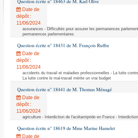
Question écrite n° 18463 de M. Karl Olive
Rapports d'enquête
Rapports législatifs
Date de
dépôt :
Rapports sur l'application des lois
11/06/2024
Baromètre de l’application des lois
assurances - Difficultés pour assurer les permanences parlementa
permanences parlementaires
Dossiers législatifs
Question écrite n° 18431 de M. François Ruffin
Budget et sécurité sociale
Date de
Questions écrites et orales
dépôt :
Comptes rendus des débats
11/06/2024
accidents du travail et maladies professionnelles - La lutte contre
La lutte contre le mal-travail mérite un vrai budget
Question écrite n° 18441 de M. Thomas Ménagé
Date de
dépôt :
11/06/2024
agriculture - Interdiction de l'acétamipride en France - Interdicti
Question écrite n° 18619 de Mme Marine Hamelet
Date de