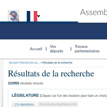
Assemb
Accèder à
la page
Vos
Travaux
Accueil
d'accueil
députés
parlementaires
Vous
Accueil
Recherche sur...
Résultats de la recherche
êtes
Résultats de la recherche
Général
ici
CONNEX
TRAVA
CONNA
DÉC
:
1119902
résultats trouvés
LÉGISLATURE
(Cliquez sur l'un des boutons pour faire un choix
17e législature
Précédentes législatures (X)