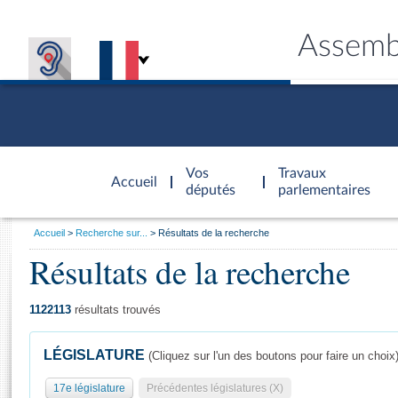
Assemb
Accèder à
la page
Vos
Travaux
Accueil
d'accueil
députés
parlementaires
Vous
Accueil
Recherche sur...
Résultats de la recherche
êtes
Résultats de la recherche
Général
ici
CONNEX
TRAVA
CONNA
DÉC
:
1122113
résultats trouvés
LÉGISLATURE
(Cliquez sur l'un des boutons pour faire un choix
17e législature
Précédentes législatures (X)