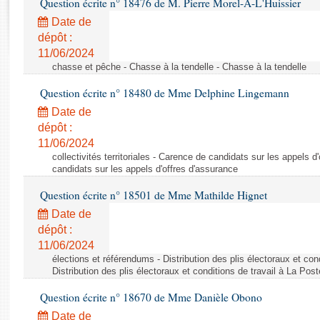
Question écrite n° 18476 de M. Pierre Morel-À-L'Huissier
Rapports d'enquête
Rapports législatifs
Date de
dépôt :
Rapports sur l'application des lois
11/06/2024
Baromètre de l’application des lois
chasse et pêche - Chasse à la tendelle - Chasse à la tendelle
Question écrite n° 18480 de Mme Delphine Lingemann
Dossiers législatifs
Date de
Budget et sécurité sociale
dépôt :
Questions écrites et orales
11/06/2024
Comptes rendus des débats
collectivités territoriales - Carence de candidats sur les appels 
candidats sur les appels d'offres d'assurance
Question écrite n° 18501 de Mme Mathilde Hignet
Date de
dépôt :
11/06/2024
élections et référendums - Distribution des plis électoraux et con
Distribution des plis électoraux et conditions de travail à La Post
Question écrite n° 18670 de Mme Danièle Obono
Date de