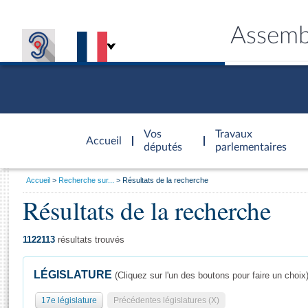
Assemb
Accèder à
la page
Vos
Travaux
Accueil
d'accueil
députés
parlementaires
Vous
Accueil
Recherche sur...
Résultats de la recherche
êtes
Résultats de la recherche
Général
ici
CONNEX
TRAVA
CONNA
DÉC
:
1122113
résultats trouvés
LÉGISLATURE
(Cliquez sur l'un des boutons pour faire un choix
17e législature
Précédentes législatures (X)