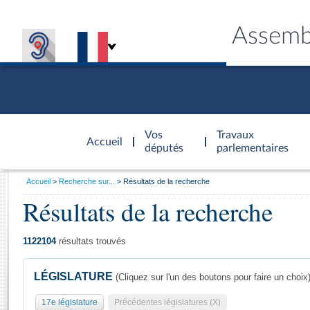
Assemb
Accèder à
la page
Vos
Travaux
Accueil
d'accueil
députés
parlementaires
Vous
Accueil
Recherche sur...
Résultats de la recherche
êtes
Résultats de la recherche
Général
ici
CONNEX
TRAVA
CONNA
DÉC
:
1122104
résultats trouvés
LÉGISLATURE
(Cliquez sur l'un des boutons pour faire un choix
17e législature
Précédentes législatures (X)