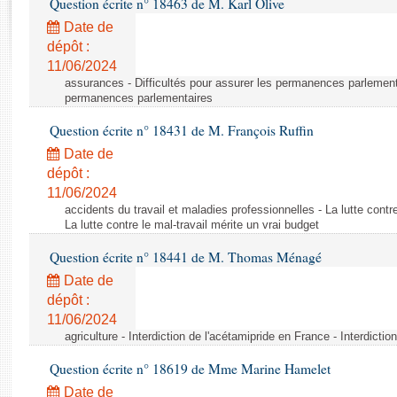
Question écrite n° 18463 de M. Karl Olive
Rapports d'enquête
Rapports législatifs
Date de
dépôt :
Rapports sur l'application des lois
11/06/2024
Baromètre de l’application des lois
assurances - Difficultés pour assurer les permanences parlementa
permanences parlementaires
Dossiers législatifs
Question écrite n° 18431 de M. François Ruffin
Budget et sécurité sociale
Date de
Questions écrites et orales
dépôt :
Comptes rendus des débats
11/06/2024
accidents du travail et maladies professionnelles - La lutte contre
La lutte contre le mal-travail mérite un vrai budget
Question écrite n° 18441 de M. Thomas Ménagé
Date de
dépôt :
11/06/2024
agriculture - Interdiction de l'acétamipride en France - Interdicti
Question écrite n° 18619 de Mme Marine Hamelet
Date de