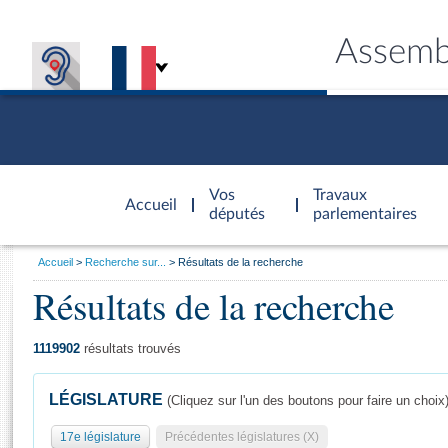
Assemb
Accèder à
la page
Vos
Travaux
Accueil
d'accueil
députés
parlementaires
Vous
Accueil
Recherche sur...
Résultats de la recherche
êtes
Résultats de la recherche
Général
ici
CONNEX
TRAVA
CONNA
DÉC
:
1119902
résultats trouvés
LÉGISLATURE
(Cliquez sur l'un des boutons pour faire un choix
17e législature
Précédentes législatures (X)