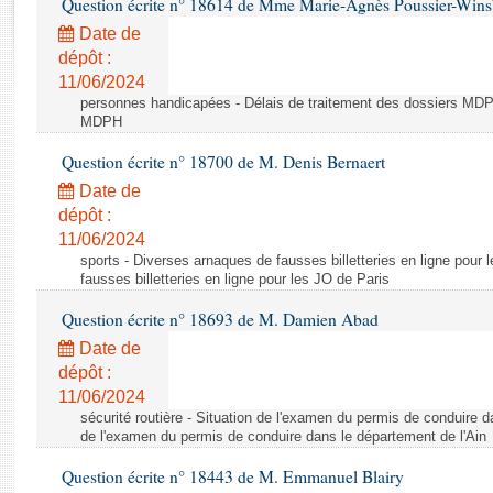
Question écrite n° 18614 de Mme Marie-Agnès Poussier-Win
Rapports d'enquête
Rapports législatifs
Date de
dépôt :
Rapports sur l'application des lois
11/06/2024
Baromètre de l’application des lois
personnes handicapées - Délais de traitement des dossiers MDPH
MDPH
Dossiers législatifs
Question écrite n° 18700 de M. Denis Bernaert
Budget et sécurité sociale
Date de
Questions écrites et orales
dépôt :
Comptes rendus des débats
11/06/2024
sports - Diverses arnaques de fausses billetteries en ligne pour
fausses billetteries en ligne pour les JO de Paris
Question écrite n° 18693 de M. Damien Abad
Date de
dépôt :
11/06/2024
sécurité routière - Situation de l'examen du permis de conduire d
de l'examen du permis de conduire dans le département de l'Ain
Question écrite n° 18443 de M. Emmanuel Blairy