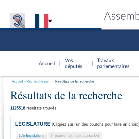
Assemb
Accèder à
la page
Vos
Travaux
Accueil
d'accueil
députés
parlementaires
Vous
Accueil
Recherche sur...
Résultats de la recherche
êtes
Résultats de la recherche
Général
ici
CONNEX
TRAVA
CONNA
DÉC
:
1125518
résultats trouvés
LÉGISLATURE
(Cliquez sur l'un des boutons pour faire un choix
17e législature
Précédentes législatures (X)