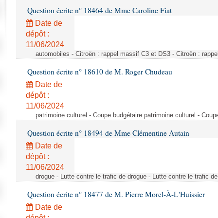
Rapports d'enquête
Question écrite n° 18464 de Mme Caroline Fiat
Rapports législatifs
Date de
Rapports sur l'application des lois
dépôt :
Baromètre de l’application des lois
11/06/2024
automobiles - Citroën : rappel massif C3 et DS3 - Citroën : rapp
Dossiers législatifs
Question écrite n° 18610 de M. Roger Chudeau
Budget et sécurité sociale
Date de
Questions écrites et orales
dépôt :
Comptes rendus des débats
11/06/2024
patrimoine culturel - Coupe budgétaire patrimoine culturel - Coup
Question écrite n° 18494 de Mme Clémentine Autain
Date de
dépôt :
11/06/2024
drogue - Lutte contre le trafic de drogue - Lutte contre le trafic d
Question écrite n° 18477 de M. Pierre Morel-À-L'Huissier
Date de
dépôt :