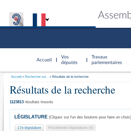
Assemb
Accèder à
la page
Vos
Travaux
Accueil
d'accueil
députés
parlementaires
Vous
Accueil
Recherche sur...
Résultats de la recherche
êtes
Résultats de la recherche
Général
ici
CONNEX
TRAVA
CONNA
DÉC
:
1123813
résultats trouvés
LÉGISLATURE
(Cliquez sur l'un des boutons pour faire un choix
17e législature
Précédentes législatures (X)