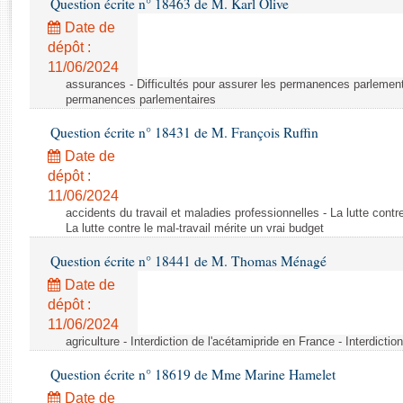
Question écrite n° 18463 de M. Karl Olive
Rapports d'enquête
Rapports législatifs
Date de
dépôt :
Rapports sur l'application des lois
11/06/2024
Baromètre de l’application des lois
assurances - Difficultés pour assurer les permanences parlementa
permanences parlementaires
Dossiers législatifs
Question écrite n° 18431 de M. François Ruffin
Budget et sécurité sociale
Date de
Questions écrites et orales
dépôt :
Comptes rendus des débats
11/06/2024
accidents du travail et maladies professionnelles - La lutte contre
La lutte contre le mal-travail mérite un vrai budget
Question écrite n° 18441 de M. Thomas Ménagé
Date de
dépôt :
11/06/2024
agriculture - Interdiction de l'acétamipride en France - Interdicti
Question écrite n° 18619 de Mme Marine Hamelet
Date de