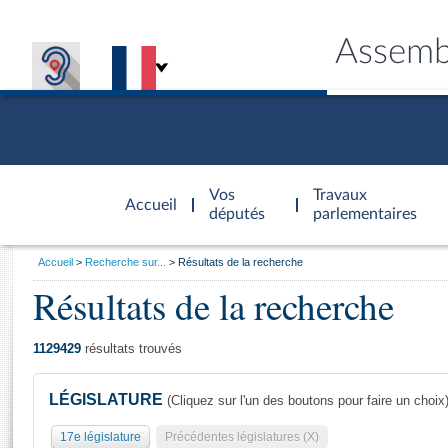
Assemb
Accèder à
la page
Vos
Travaux
Accueil
d'accueil
députés
parlementaires
Vous
Accueil
Recherche sur...
Résultats de la recherche
êtes
Résultats de la recherche
Général
ici
CONNEX
TRAVA
CONNA
DÉC
:
1129429
résultats trouvés
LÉGISLATURE
(Cliquez sur l'un des boutons pour faire un choix
17e législature
Précédentes législatures (X)