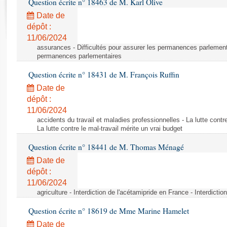
Question écrite n° 18463 de M. Karl Olive
Rapports d'enquête
Rapports législatifs
Date de
dépôt :
Rapports sur l'application des lois
11/06/2024
Baromètre de l’application des lois
assurances - Difficultés pour assurer les permanences parlementa
permanences parlementaires
Dossiers législatifs
Question écrite n° 18431 de M. François Ruffin
Budget et sécurité sociale
Date de
Questions écrites et orales
dépôt :
Comptes rendus des débats
11/06/2024
accidents du travail et maladies professionnelles - La lutte contre
La lutte contre le mal-travail mérite un vrai budget
Question écrite n° 18441 de M. Thomas Ménagé
Date de
dépôt :
11/06/2024
agriculture - Interdiction de l'acétamipride en France - Interdicti
Question écrite n° 18619 de Mme Marine Hamelet
Date de