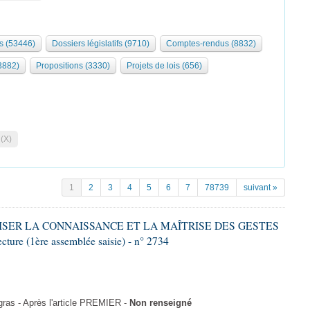
s (53446)
Dossiers législatifs (9710)
Comptes-rendus (8832)
3882)
Propositions (3330)
Projets de lois (656)
 (X)
1
2
3
4
5
6
7
78739
suivant »
ALISER LA CONNAISSANCE ET LA MAÎTRISE DES GESTES
re (1ère assemblée saisie) - n° 2734
as - Après l'article PREMIER -
Non renseigné