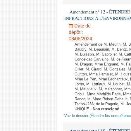
Amendement n° 12 - ÉTEND
INFRACTIONS À L’ENVIRONNEMENT
Date de
dépôt :
08/06/2024
Amendement de M. Meurin, M. Ber
Baubry, M. Beaurain, M. Bentz, 
M. Buisson, M. Cabrolier, M. C
Conceicao Carvalho, M. de Four
M. Dragon, Mme Engrand, M. Falc
Gillet, M. Girard, M. Gonzalez,
Guitton, Mme Hamelet, M. Houssi
Mme Le Pen, Mme Lechanteux, M
Lorho, M. Lottiaux, M. Loubet,
M. Mauvieux, M. Meizonnet, Mm
Odoul, Mme Mathilde Paris, Mme
Rancoule, Mme Robert-Dehault, 
Tach&#233; de la Pagerie, M. Jean
UNIQUE -
Non renseigné
Voir le dossier (Étendre les compétenc
Amendement n° 10 - ÉTEND