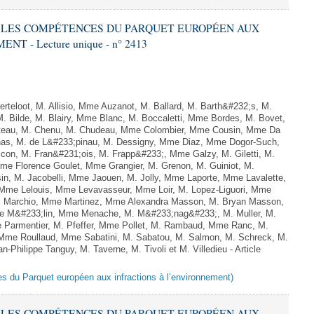
RE LES COMPÉTENCES DU PARQUET EUROPÉEN AUX
 - Lecture unique - n° 2413
teloot, M. Allisio, Mme Auzanot, M. Ballard, M. Barth&#232;s, M.
M. Bilde, M. Blairy, Mme Blanc, M. Boccaletti, Mme Bordes, M. Bovet,
atteau, M. Chenu, M. Chudeau, Mme Colombier, Mme Cousin, Mme Da
nas, M. de L&#233;pinau, M. Dessigny, Mme Diaz, Mme Dogor-Such,
on, M. Fran&#231;ois, M. Frapp&#233;, Mme Galzy, M. Giletti, M.
 Mme Florence Goulet, Mme Grangier, M. Grenon, M. Guiniot, M.
n, M. Jacobelli, Mme Jaouen, M. Jolly, Mme Laporte, Mme Lavalette,
me Lelouis, Mme Levavasseur, Mme Loir, M. Lopez-Liguori, Mme
 M. Marchio, Mme Martinez, Mme Alexandra Masson, M. Bryan Masson,
e M&#233;lin, Mme Menache, M. M&#233;nag&#233;, M. Muller, M.
 Parmentier, M. Pfeffer, Mme Pollet, M. Rambaud, Mme Ranc, M.
Mme Roullaud, Mme Sabatini, M. Sabatou, M. Salmon, M. Schreck, M.
-Philippe Tanguy, M. Taverne, M. Tivoli et M. Villedieu - Article
es du Parquet européen aux infractions à l’environnement)
RE LES COMPÉTENCES DU PARQUET EUROPÉEN AUX