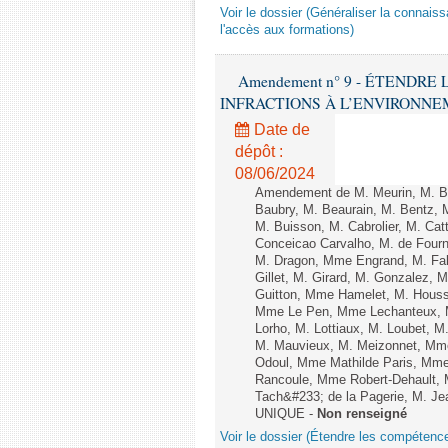
Voir le dossier (Généraliser la connais
l'accès aux formations)
Amendement n° 9 - ÉTENDR
INFRACTIONS À L’ENVIRONNEMENT
Date de
dépôt :
08/06/2024
Amendement de M. Meurin, M. Ber
Baubry, M. Beaurain, M. Bentz, 
M. Buisson, M. Cabrolier, M. C
Conceicao Carvalho, M. de Four
M. Dragon, Mme Engrand, M. Falc
Gillet, M. Girard, M. Gonzalez,
Guitton, Mme Hamelet, M. Houssi
Mme Le Pen, Mme Lechanteux, M
Lorho, M. Lottiaux, M. Loubet,
M. Mauvieux, M. Meizonnet, Mm
Odoul, Mme Mathilde Paris, Mme
Rancoule, Mme Robert-Dehault, 
Tach&#233; de la Pagerie, M. Jean
UNIQUE -
Non renseigné
Voir le dossier (Étendre les compétenc