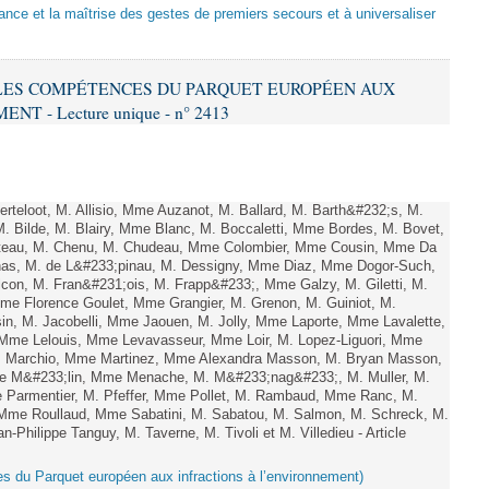
sance et la maîtrise des gestes de premiers secours et à universaliser
E LES COMPÉTENCES DU PARQUET EUROPÉEN AUX
 - Lecture unique - n° 2413
teloot, M. Allisio, Mme Auzanot, M. Ballard, M. Barth&#232;s, M.
M. Bilde, M. Blairy, Mme Blanc, M. Boccaletti, Mme Bordes, M. Bovet,
atteau, M. Chenu, M. Chudeau, Mme Colombier, Mme Cousin, Mme Da
nas, M. de L&#233;pinau, M. Dessigny, Mme Diaz, Mme Dogor-Such,
on, M. Fran&#231;ois, M. Frapp&#233;, Mme Galzy, M. Giletti, M.
 Mme Florence Goulet, Mme Grangier, M. Grenon, M. Guiniot, M.
n, M. Jacobelli, Mme Jaouen, M. Jolly, Mme Laporte, Mme Lavalette,
me Lelouis, Mme Levavasseur, Mme Loir, M. Lopez-Liguori, Mme
 M. Marchio, Mme Martinez, Mme Alexandra Masson, M. Bryan Masson,
e M&#233;lin, Mme Menache, M. M&#233;nag&#233;, M. Muller, M.
 Parmentier, M. Pfeffer, Mme Pollet, M. Rambaud, Mme Ranc, M.
Mme Roullaud, Mme Sabatini, M. Sabatou, M. Salmon, M. Schreck, M.
-Philippe Tanguy, M. Taverne, M. Tivoli et M. Villedieu - Article
es du Parquet européen aux infractions à l’environnement)