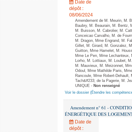
Date de
dépôt :
08/06/2024
Amendement de M. Meurin, M. Ber
Baubry, M. Beaurain, M. Bentz, 
M. Buisson, M. Cabrolier, M. C
Conceicao Carvalho, M. de Four
M. Dragon, Mme Engrand, M. Falc
Gillet, M. Girard, M. Gonzalez,
Guitton, Mme Hamelet, M. Houssi
Mme Le Pen, Mme Lechanteux, M
Lorho, M. Lottiaux, M. Loubet,
M. Mauvieux, M. Meizonnet, Mm
Odoul, Mme Mathilde Paris, Mme
Rancoule, Mme Robert-Dehault, 
Tach&#233; de la Pagerie, M. Jean
UNIQUE -
Non renseigné
Voir le dossier (Étendre les compétenc
Amendement n° 61 - CONDIT
ÉNERGÉTIQUE DES LOGEMENTS - 1èr
Date de
dépôt :