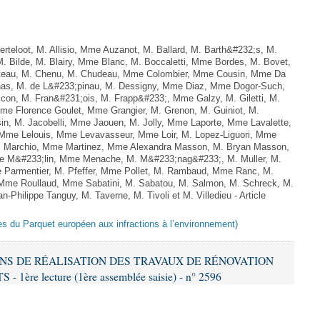
teloot, M. Allisio, Mme Auzanot, M. Ballard, M. Barth&#232;s, M.
M. Bilde, M. Blairy, Mme Blanc, M. Boccaletti, Mme Bordes, M. Bovet,
atteau, M. Chenu, M. Chudeau, Mme Colombier, Mme Cousin, Mme Da
nas, M. de L&#233;pinau, M. Dessigny, Mme Diaz, Mme Dogor-Such,
on, M. Fran&#231;ois, M. Frapp&#233;, Mme Galzy, M. Giletti, M.
 Mme Florence Goulet, Mme Grangier, M. Grenon, M. Guiniot, M.
n, M. Jacobelli, Mme Jaouen, M. Jolly, Mme Laporte, Mme Lavalette,
me Lelouis, Mme Levavasseur, Mme Loir, M. Lopez-Liguori, Mme
 M. Marchio, Mme Martinez, Mme Alexandra Masson, M. Bryan Masson,
e M&#233;lin, Mme Menache, M. M&#233;nag&#233;, M. Muller, M.
 Parmentier, M. Pfeffer, Mme Pollet, M. Rambaud, Mme Ranc, M.
Mme Roullaud, Mme Sabatini, M. Sabatou, M. Salmon, M. Schreck, M.
-Philippe Tanguy, M. Taverne, M. Tivoli et M. Villedieu - Article
es du Parquet européen aux infractions à l’environnement)
IONS DE RÉALISATION DES TRAVAUX DE RÉNOVATION
e lecture (1ère assemblée saisie) - n° 2596