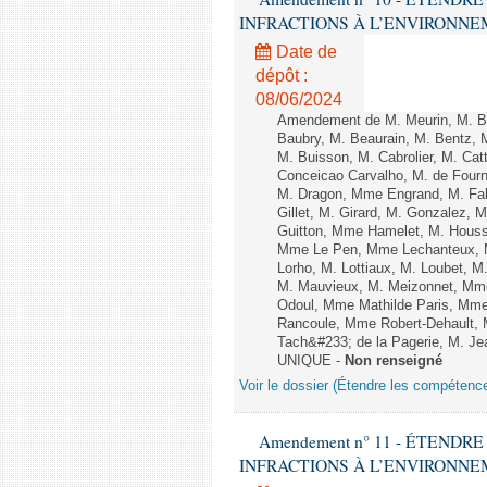
INFRACTIONS À L’ENVIRONNEMENT
Date de
dépôt :
08/06/2024
Amendement de M. Meurin, M. Ber
Baubry, M. Beaurain, M. Bentz, 
M. Buisson, M. Cabrolier, M. C
Conceicao Carvalho, M. de Four
M. Dragon, Mme Engrand, M. Falc
Gillet, M. Girard, M. Gonzalez,
Guitton, Mme Hamelet, M. Houssi
Mme Le Pen, Mme Lechanteux, M
Lorho, M. Lottiaux, M. Loubet,
M. Mauvieux, M. Meizonnet, Mm
Odoul, Mme Mathilde Paris, Mme
Rancoule, Mme Robert-Dehault, 
Tach&#233; de la Pagerie, M. Jean
UNIQUE -
Non renseigné
Voir le dossier (Étendre les compétenc
Amendement n° 11 - ÉTEND
INFRACTIONS À L’ENVIRONNEMENT