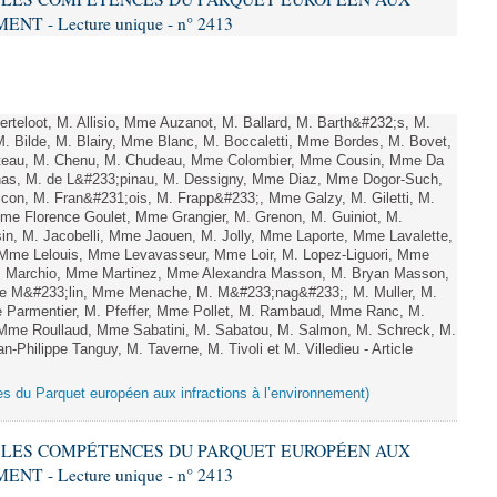
 - Lecture unique - n° 2413
teloot, M. Allisio, Mme Auzanot, M. Ballard, M. Barth&#232;s, M.
M. Bilde, M. Blairy, Mme Blanc, M. Boccaletti, Mme Bordes, M. Bovet,
atteau, M. Chenu, M. Chudeau, Mme Colombier, Mme Cousin, Mme Da
nas, M. de L&#233;pinau, M. Dessigny, Mme Diaz, Mme Dogor-Such,
on, M. Fran&#231;ois, M. Frapp&#233;, Mme Galzy, M. Giletti, M.
 Mme Florence Goulet, Mme Grangier, M. Grenon, M. Guiniot, M.
n, M. Jacobelli, Mme Jaouen, M. Jolly, Mme Laporte, Mme Lavalette,
me Lelouis, Mme Levavasseur, Mme Loir, M. Lopez-Liguori, Mme
 M. Marchio, Mme Martinez, Mme Alexandra Masson, M. Bryan Masson,
e M&#233;lin, Mme Menache, M. M&#233;nag&#233;, M. Muller, M.
 Parmentier, M. Pfeffer, Mme Pollet, M. Rambaud, Mme Ranc, M.
Mme Roullaud, Mme Sabatini, M. Sabatou, M. Salmon, M. Schreck, M.
-Philippe Tanguy, M. Taverne, M. Tivoli et M. Villedieu - Article
es du Parquet européen aux infractions à l’environnement)
RE LES COMPÉTENCES DU PARQUET EUROPÉEN AUX
 - Lecture unique - n° 2413