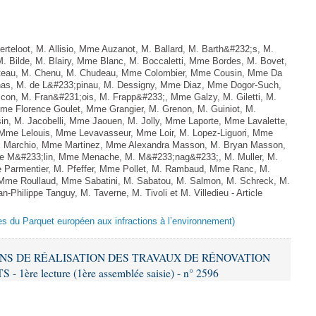
teloot, M. Allisio, Mme Auzanot, M. Ballard, M. Barth&#232;s, M.
M. Bilde, M. Blairy, Mme Blanc, M. Boccaletti, Mme Bordes, M. Bovet,
atteau, M. Chenu, M. Chudeau, Mme Colombier, Mme Cousin, Mme Da
nas, M. de L&#233;pinau, M. Dessigny, Mme Diaz, Mme Dogor-Such,
on, M. Fran&#231;ois, M. Frapp&#233;, Mme Galzy, M. Giletti, M.
 Mme Florence Goulet, Mme Grangier, M. Grenon, M. Guiniot, M.
n, M. Jacobelli, Mme Jaouen, M. Jolly, Mme Laporte, Mme Lavalette,
me Lelouis, Mme Levavasseur, Mme Loir, M. Lopez-Liguori, Mme
 M. Marchio, Mme Martinez, Mme Alexandra Masson, M. Bryan Masson,
e M&#233;lin, Mme Menache, M. M&#233;nag&#233;, M. Muller, M.
 Parmentier, M. Pfeffer, Mme Pollet, M. Rambaud, Mme Ranc, M.
Mme Roullaud, Mme Sabatini, M. Sabatou, M. Salmon, M. Schreck, M.
-Philippe Tanguy, M. Taverne, M. Tivoli et M. Villedieu - Article
es du Parquet européen aux infractions à l’environnement)
IONS DE RÉALISATION DES TRAVAUX DE RÉNOVATION
e lecture (1ère assemblée saisie) - n° 2596