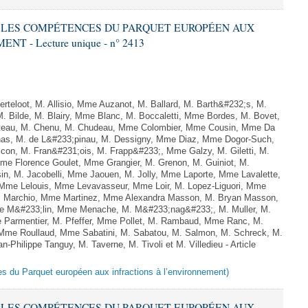
RE LES COMPÉTENCES DU PARQUET EUROPÉEN AUX
 - Lecture unique - n° 2413
teloot, M. Allisio, Mme Auzanot, M. Ballard, M. Barth&#232;s, M.
M. Bilde, M. Blairy, Mme Blanc, M. Boccaletti, Mme Bordes, M. Bovet,
atteau, M. Chenu, M. Chudeau, Mme Colombier, Mme Cousin, Mme Da
nas, M. de L&#233;pinau, M. Dessigny, Mme Diaz, Mme Dogor-Such,
on, M. Fran&#231;ois, M. Frapp&#233;, Mme Galzy, M. Giletti, M.
 Mme Florence Goulet, Mme Grangier, M. Grenon, M. Guiniot, M.
n, M. Jacobelli, Mme Jaouen, M. Jolly, Mme Laporte, Mme Lavalette,
me Lelouis, Mme Levavasseur, Mme Loir, M. Lopez-Liguori, Mme
 M. Marchio, Mme Martinez, Mme Alexandra Masson, M. Bryan Masson,
e M&#233;lin, Mme Menache, M. M&#233;nag&#233;, M. Muller, M.
 Parmentier, M. Pfeffer, Mme Pollet, M. Rambaud, Mme Ranc, M.
Mme Roullaud, Mme Sabatini, M. Sabatou, M. Salmon, M. Schreck, M.
-Philippe Tanguy, M. Taverne, M. Tivoli et M. Villedieu - Article
es du Parquet européen aux infractions à l’environnement)
RE LES COMPÉTENCES DU PARQUET EUROPÉEN AUX