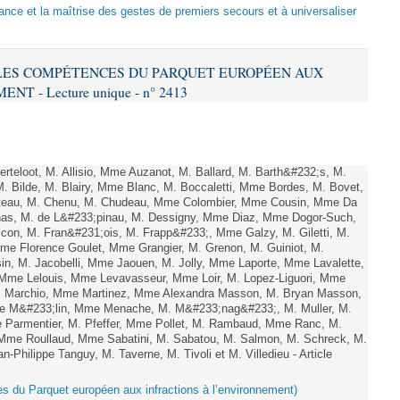
sance et la maîtrise des gestes de premiers secours et à universaliser
E LES COMPÉTENCES DU PARQUET EUROPÉEN AUX
 - Lecture unique - n° 2413
teloot, M. Allisio, Mme Auzanot, M. Ballard, M. Barth&#232;s, M.
M. Bilde, M. Blairy, Mme Blanc, M. Boccaletti, Mme Bordes, M. Bovet,
atteau, M. Chenu, M. Chudeau, Mme Colombier, Mme Cousin, Mme Da
nas, M. de L&#233;pinau, M. Dessigny, Mme Diaz, Mme Dogor-Such,
on, M. Fran&#231;ois, M. Frapp&#233;, Mme Galzy, M. Giletti, M.
 Mme Florence Goulet, Mme Grangier, M. Grenon, M. Guiniot, M.
n, M. Jacobelli, Mme Jaouen, M. Jolly, Mme Laporte, Mme Lavalette,
me Lelouis, Mme Levavasseur, Mme Loir, M. Lopez-Liguori, Mme
 M. Marchio, Mme Martinez, Mme Alexandra Masson, M. Bryan Masson,
e M&#233;lin, Mme Menache, M. M&#233;nag&#233;, M. Muller, M.
 Parmentier, M. Pfeffer, Mme Pollet, M. Rambaud, Mme Ranc, M.
Mme Roullaud, Mme Sabatini, M. Sabatou, M. Salmon, M. Schreck, M.
-Philippe Tanguy, M. Taverne, M. Tivoli et M. Villedieu - Article
es du Parquet européen aux infractions à l’environnement)