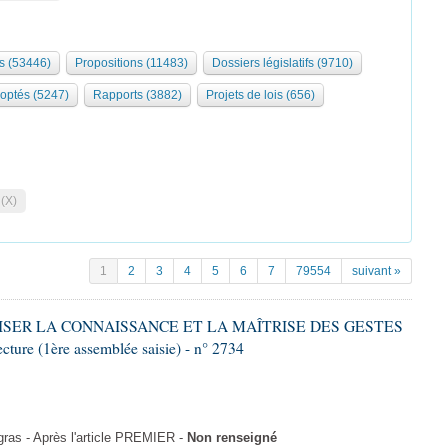
s (53446)
Propositions (11483)
Dossiers législatifs (9710)
optés (5247)
Rapports (3882)
Projets de lois (656)
 (X)
1
2
3
4
5
6
7
79554
suivant »
ALISER LA CONNAISSANCE ET LA MAÎTRISE DES GESTES
re (1ère assemblée saisie) - n° 2734
as - Après l'article PREMIER -
Non renseigné