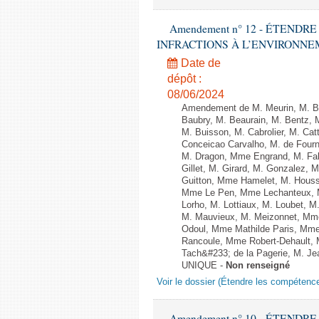
Amendement n° 12 - ÉTEND
INFRACTIONS À L’ENVIRONNEMENT
Date de
dépôt :
08/06/2024
Amendement de M. Meurin, M. Ber
Baubry, M. Beaurain, M. Bentz, 
M. Buisson, M. Cabrolier, M. C
Conceicao Carvalho, M. de Four
M. Dragon, Mme Engrand, M. Falc
Gillet, M. Girard, M. Gonzalez,
Guitton, Mme Hamelet, M. Houssi
Mme Le Pen, Mme Lechanteux, M
Lorho, M. Lottiaux, M. Loubet,
M. Mauvieux, M. Meizonnet, Mm
Odoul, Mme Mathilde Paris, Mme
Rancoule, Mme Robert-Dehault, 
Tach&#233; de la Pagerie, M. Jean
UNIQUE -
Non renseigné
Voir le dossier (Étendre les compétenc
Amendement n° 10 - ÉTEND