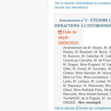
Voir le dossier (Généraliser la connais
l'accès aux formations)
Amendement n° 9 - ÉTENDR
INFRACTIONS À L’ENVIRONNEMENT
Date de
dépôt :
08/06/2024
Amendement de M. Meurin, M. Ber
Baubry, M. Beaurain, M. Bentz, 
M. Buisson, M. Cabrolier, M. C
Conceicao Carvalho, M. de Four
M. Dragon, Mme Engrand, M. Falc
Gillet, M. Girard, M. Gonzalez,
Guitton, Mme Hamelet, M. Houssi
Mme Le Pen, Mme Lechanteux, M
Lorho, M. Lottiaux, M. Loubet,
M. Mauvieux, M. Meizonnet, Mm
Odoul, Mme Mathilde Paris, Mme
Rancoule, Mme Robert-Dehault, 
Tach&#233; de la Pagerie, M. Jean
UNIQUE -
Non renseigné
Voir le dossier (Étendre les compétenc