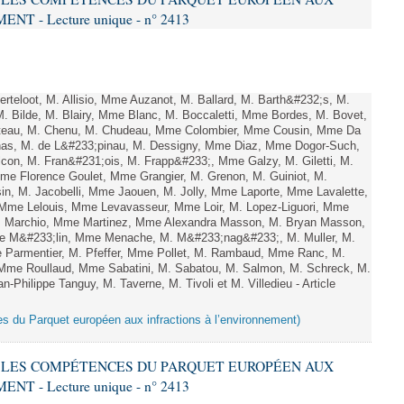
 - Lecture unique - n° 2413
teloot, M. Allisio, Mme Auzanot, M. Ballard, M. Barth&#232;s, M.
M. Bilde, M. Blairy, Mme Blanc, M. Boccaletti, Mme Bordes, M. Bovet,
atteau, M. Chenu, M. Chudeau, Mme Colombier, Mme Cousin, Mme Da
nas, M. de L&#233;pinau, M. Dessigny, Mme Diaz, Mme Dogor-Such,
on, M. Fran&#231;ois, M. Frapp&#233;, Mme Galzy, M. Giletti, M.
 Mme Florence Goulet, Mme Grangier, M. Grenon, M. Guiniot, M.
n, M. Jacobelli, Mme Jaouen, M. Jolly, Mme Laporte, Mme Lavalette,
me Lelouis, Mme Levavasseur, Mme Loir, M. Lopez-Liguori, Mme
 M. Marchio, Mme Martinez, Mme Alexandra Masson, M. Bryan Masson,
e M&#233;lin, Mme Menache, M. M&#233;nag&#233;, M. Muller, M.
 Parmentier, M. Pfeffer, Mme Pollet, M. Rambaud, Mme Ranc, M.
Mme Roullaud, Mme Sabatini, M. Sabatou, M. Salmon, M. Schreck, M.
-Philippe Tanguy, M. Taverne, M. Tivoli et M. Villedieu - Article
es du Parquet européen aux infractions à l’environnement)
RE LES COMPÉTENCES DU PARQUET EUROPÉEN AUX
 - Lecture unique - n° 2413