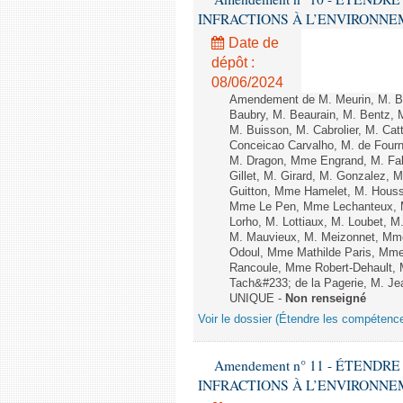
INFRACTIONS À L’ENVIRONNEMENT
Date de
dépôt :
08/06/2024
Amendement de M. Meurin, M. Ber
Baubry, M. Beaurain, M. Bentz, 
M. Buisson, M. Cabrolier, M. C
Conceicao Carvalho, M. de Four
M. Dragon, Mme Engrand, M. Falc
Gillet, M. Girard, M. Gonzalez,
Guitton, Mme Hamelet, M. Houssi
Mme Le Pen, Mme Lechanteux, M
Lorho, M. Lottiaux, M. Loubet,
M. Mauvieux, M. Meizonnet, Mm
Odoul, Mme Mathilde Paris, Mme
Rancoule, Mme Robert-Dehault, 
Tach&#233; de la Pagerie, M. Jean
UNIQUE -
Non renseigné
Voir le dossier (Étendre les compétenc
Amendement n° 11 - ÉTEND
INFRACTIONS À L’ENVIRONNEMENT