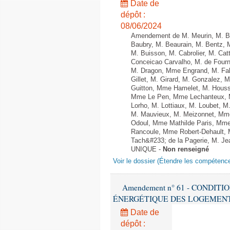
Date de
dépôt :
08/06/2024
Amendement de M. Meurin, M. Ber
Baubry, M. Beaurain, M. Bentz, 
M. Buisson, M. Cabrolier, M. C
Conceicao Carvalho, M. de Four
M. Dragon, Mme Engrand, M. Falc
Gillet, M. Girard, M. Gonzalez,
Guitton, Mme Hamelet, M. Houssi
Mme Le Pen, Mme Lechanteux, M
Lorho, M. Lottiaux, M. Loubet,
M. Mauvieux, M. Meizonnet, Mm
Odoul, Mme Mathilde Paris, Mme
Rancoule, Mme Robert-Dehault, 
Tach&#233; de la Pagerie, M. Jean
UNIQUE -
Non renseigné
Voir le dossier (Étendre les compétenc
Amendement n° 61 - CONDIT
ÉNERGÉTIQUE DES LOGEMENTS - 1èr
Date de
dépôt :