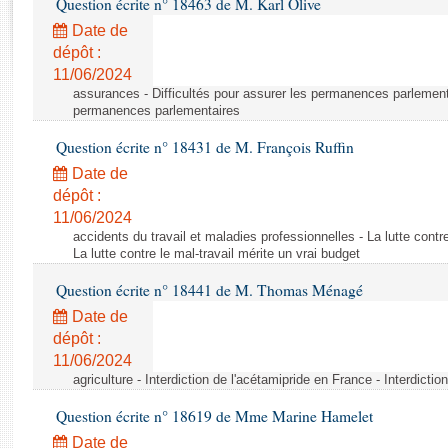
Question écrite n° 18463 de M. Karl Olive
Rapports d'enquête
Rapports législatifs
Date de
dépôt :
Rapports sur l'application des lois
11/06/2024
Baromètre de l’application des lois
assurances - Difficultés pour assurer les permanences parlementa
permanences parlementaires
Dossiers législatifs
Question écrite n° 18431 de M. François Ruffin
Budget et sécurité sociale
Date de
Questions écrites et orales
dépôt :
Comptes rendus des débats
11/06/2024
accidents du travail et maladies professionnelles - La lutte contre
La lutte contre le mal-travail mérite un vrai budget
Question écrite n° 18441 de M. Thomas Ménagé
Date de
dépôt :
11/06/2024
agriculture - Interdiction de l'acétamipride en France - Interdicti
Question écrite n° 18619 de Mme Marine Hamelet
Date de