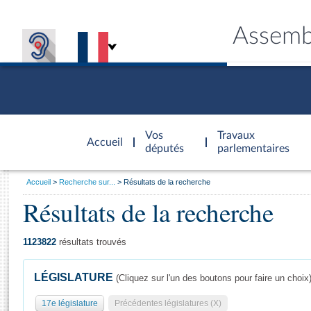
Assemb
Accèder à
la page
Vos
Travaux
Accueil
d'accueil
députés
parlementaires
Vous
Accueil
Recherche sur...
Résultats de la recherche
êtes
Résultats de la recherche
Général
ici
CONNEX
TRAVA
CONNA
DÉC
:
1123822
résultats trouvés
LÉGISLATURE
(Cliquez sur l'un des boutons pour faire un choix
17e législature
Précédentes législatures (X)