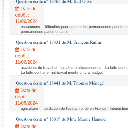
Question écrite n° 18463 de M. Karl Olive
Rapports d'enquête
Rapports législatifs
Date de
dépôt :
Rapports sur l'application des lois
11/06/2024
Baromètre de l’application des lois
assurances - Difficultés pour assurer les permanences parlementa
permanences parlementaires
Dossiers législatifs
Question écrite n° 18431 de M. François Ruffin
Budget et sécurité sociale
Date de
Questions écrites et orales
dépôt :
Comptes rendus des débats
11/06/2024
accidents du travail et maladies professionnelles - La lutte contre
La lutte contre le mal-travail mérite un vrai budget
Question écrite n° 18441 de M. Thomas Ménagé
Date de
dépôt :
11/06/2024
agriculture - Interdiction de l'acétamipride en France - Interdicti
Question écrite n° 18619 de Mme Marine Hamelet
Date de