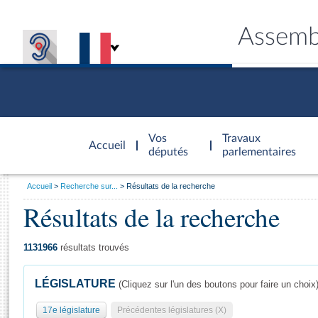
Assemb
Accèder à
la page
Vos
Travaux
Accueil
d'accueil
députés
parlementaires
Vous
Accueil
Recherche sur...
Résultats de la recherche
êtes
Résultats de la recherche
Général
ici
CONNEX
TRAVA
CONNA
DÉC
:
1131966
résultats trouvés
LÉGISLATURE
(Cliquez sur l'un des boutons pour faire un choix
17e législature
Précédentes législatures (X)