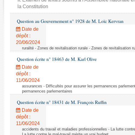
Rapports d'enquête
la Constitution
Rapports législatifs
Rapports sur l'application des lois
Question au Gouvernement n° 1928 de M. Loïc Kervran
Baromètre de l’application des lois
Date de
dépôt :
Dossiers législatifs
20/06/2024
ruralité - Zones de revitalisation rurale - Zones de revitalisation r
Budget et sécurité sociale
Questions écrites et orales
Question écrite n° 18463 de M. Karl Olive
Comptes rendus des débats
Date de
dépôt :
11/06/2024
assurances - Difficultés pour assurer les permanences parlementa
permanences parlementaires
Question écrite n° 18431 de M. François Ruffin
Date de
dépôt :
11/06/2024
accidents du travail et maladies professionnelles - La lutte contre
La lutte contre le mal-travail mérite un vrai budget