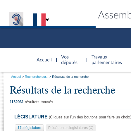
Assemb
Accèder à
la page
Vos
Travaux
Accueil
d'accueil
députés
parlementaires
Vous
Accueil
Recherche sur...
Résultats de la recherche
êtes
Résultats de la recherche
Général
ici
CONNEX
TRAVA
CONNA
DÉC
:
1132061
résultats trouvés
LÉGISLATURE
(Cliquez sur l'un des boutons pour faire un choix
17e législature
Précédentes législatures (X)