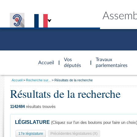
Assemb
Accèder à
la page
Vos
Travaux
Accueil
d'accueil
députés
parlementaires
Vous
Accueil
Recherche sur...
Résultats de la recherche
êtes
Résultats de la recherche
Général
ici
CONNEX
TRAVA
CONNA
DÉC
:
1142484
résultats trouvés
LÉGISLATURE
(Cliquez sur l'un des boutons pour faire un choix
17e législature
Précédentes législatures (X)