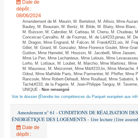
Date de
dépôt :
08/06/2024
Amendement de M. Meurin, M. Berteloot, M. Allisio, Mme Auzano
Baubry, M. Beaurain, M. Bentz, M. Bilde, M. Blairy, Mme Blanc
M. Buisson, M. Cabrolier, M. Catteau, M. Chenu, M. Chudeau
Conceicao Carvalho, M. de Fournas, M. de L&#233;pinau, M. 
M. Dragon, Mme Engrand, M. Falcon, M. Fran&#231;ois, M. Frap
Gillet, M. Girard, M. Gonzalez, Mme Florence Goulet, Mme Grang
Guitton, Mme Hamelet, M. Houssin, M. Jacobelli, Mme Jaouen, 
Mme Le Pen, Mme Lechanteux, Mme Lelouis, Mme Levavasseur,
Lorho, M. Lottiaux, M. Loubet, M. Marchio, Mme Martinez, Mm
M. Mauvieux, M. Meizonnet, Mme M&#233;lin, Mme Menache, M
Odoul, Mme Mathilde Paris, Mme Parmentier, M. Pfeffer, Mme 
Rancoule, Mme Robert-Dehault, Mme Roullaud, Mme Sabatini, 
Tach&#233; de la Pagerie, M. Jean-Philippe Tanguy, M. Taverne, M.
UNIQUE -
Non renseigné
Voir le dossier (Étendre les compétences du Parquet européen aux infr
Amendement n° 61 - CONDITIONS DE RÉALISATION D
ÉNERGÉTIQUE DES LOGEMENTS - 1ère lecture (1ère assemblée
Date de
dépôt :