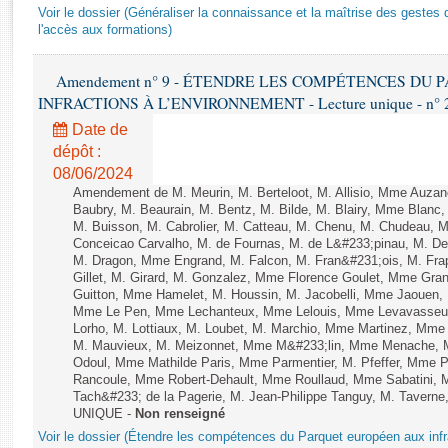
Rapports d'enquête
Voir le dossier (Généraliser la connaissance et la maîtrise des gestes 
Rapports législatifs
l'accès aux formations)
Rapports sur l'application des lois
Amendement n° 9 - ÉTENDRE LES COMPÉTENCES DU
Baromètre de l’application des lois
INFRACTIONS À L’ENVIRONNEMENT - Lecture unique - n° 
Date de
Dossiers législatifs
dépôt :
Budget et sécurité sociale
08/06/2024
Questions écrites et orales
Amendement de M. Meurin, M. Berteloot, M. Allisio, Mme Auzano
Baubry, M. Beaurain, M. Bentz, M. Bilde, M. Blairy, Mme Blanc
Comptes rendus des débats
M. Buisson, M. Cabrolier, M. Catteau, M. Chenu, M. Chudeau
Conceicao Carvalho, M. de Fournas, M. de L&#233;pinau, M. 
M. Dragon, Mme Engrand, M. Falcon, M. Fran&#231;ois, M. Frap
Gillet, M. Girard, M. Gonzalez, Mme Florence Goulet, Mme Grang
Guitton, Mme Hamelet, M. Houssin, M. Jacobelli, Mme Jaouen, 
Mme Le Pen, Mme Lechanteux, Mme Lelouis, Mme Levavasseur,
Lorho, M. Lottiaux, M. Loubet, M. Marchio, Mme Martinez, Mm
M. Mauvieux, M. Meizonnet, Mme M&#233;lin, Mme Menache, M
Odoul, Mme Mathilde Paris, Mme Parmentier, M. Pfeffer, Mme 
Rancoule, Mme Robert-Dehault, Mme Roullaud, Mme Sabatini, 
Tach&#233; de la Pagerie, M. Jean-Philippe Tanguy, M. Taverne, M.
UNIQUE -
Non renseigné
Voir le dossier (Étendre les compétences du Parquet européen aux infr