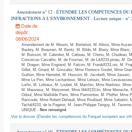
Amendement n° 12 - ÉTENDRE LES COMPÉTENCES D
INFRACTIONS À L’ENVIRONNEMENT - Lecture unique - n° 
Date de
dépôt :
08/06/2024
Amendement de M. Meurin, M. Berteloot, M. Allisio, Mme Auzano
Baubry, M. Beaurain, M. Bentz, M. Bilde, M. Blairy, Mme Blanc
M. Buisson, M. Cabrolier, M. Catteau, M. Chenu, M. Chudeau
Conceicao Carvalho, M. de Fournas, M. de L&#233;pinau, M. 
M. Dragon, Mme Engrand, M. Falcon, M. Fran&#231;ois, M. Frap
Gillet, M. Girard, M. Gonzalez, Mme Florence Goulet, Mme Grang
Guitton, Mme Hamelet, M. Houssin, M. Jacobelli, Mme Jaouen, 
Mme Le Pen, Mme Lechanteux, Mme Lelouis, Mme Levavasseur,
Lorho, M. Lottiaux, M. Loubet, M. Marchio, Mme Martinez, Mm
M. Mauvieux, M. Meizonnet, Mme M&#233;lin, Mme Menache, M
Odoul, Mme Mathilde Paris, Mme Parmentier, M. Pfeffer, Mme 
Rancoule, Mme Robert-Dehault, Mme Roullaud, Mme Sabatini, 
Tach&#233; de la Pagerie, M. Jean-Philippe Tanguy, M. Taverne, M.
UNIQUE -
Non renseigné
Voir le dossier (Étendre les compétences du Parquet européen aux infr
Amendement n° 10 - ÉTENDRE LES COMPÉTENCES D