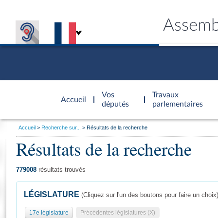
Assemb
Accèder à
la page
Vos
Travaux
Accueil
d'accueil
députés
parlementaires
Vous
Accueil
Recherche sur...
Résultats de la recherche
êtes
Résultats de la recherche
Général
ici
CONNEX
TRAVA
CONNA
DÉC
:
779008
résultats trouvés
LÉGISLATURE
(Cliquez sur l'un des boutons pour faire un choix
17e législature
Précédentes législatures (X)