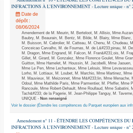
INFRACTIONS À L’ENVIRONNEMENT - Lecture unique - n° 
Date de
dépôt :
08/06/2024
Amendement de M. Meurin, M. Berteloot, M. Allisio, Mme Auzano
Baubry, M. Beaurain, M. Bentz, M. Bilde, M. Blairy, Mme Blanc
M. Buisson, M. Cabrolier, M. Catteau, M. Chenu, M. Chudeau
Conceicao Carvalho, M. de Fournas, M. de L&#233;pinau, M. 
M. Dragon, Mme Engrand, M. Falcon, M. Fran&#231;ois, M. Frap
Gillet, M. Girard, M. Gonzalez, Mme Florence Goulet, Mme Grang
Guitton, Mme Hamelet, M. Houssin, M. Jacobelli, Mme Jaouen, 
Mme Le Pen, Mme Lechanteux, Mme Lelouis, Mme Levavasseur,
Lorho, M. Lottiaux, M. Loubet, M. Marchio, Mme Martinez, Mm
M. Mauvieux, M. Meizonnet, Mme M&#233;lin, Mme Menache, M
Odoul, Mme Mathilde Paris, Mme Parmentier, M. Pfeffer, Mme 
Rancoule, Mme Robert-Dehault, Mme Roullaud, Mme Sabatini, 
Tach&#233; de la Pagerie, M. Jean-Philippe Tanguy, M. Taverne, M.
UNIQUE -
Non renseigné
Voir le dossier (Étendre les compétences du Parquet européen aux infr
Amendement n° 11 - ÉTENDRE LES COMPÉTENCES D
INFRACTIONS À L’ENVIRONNEMENT - Lecture unique - n° 