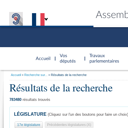
Assemb
Accèder à
la page
Vos
Travaux
Accueil
d'accueil
députés
parlementaires
Vous
Accueil
Recherche sur...
Résultats de la recherche
êtes
Résultats de la recherche
Général
ici
CONNEX
TRAVA
CONNA
DÉC
:
783480
résultats trouvés
LÉGISLATURE
(Cliquez sur l'un des boutons pour faire un choix
17e législature
Précédentes législatures (X)