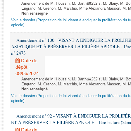
Rapports d'enquête
Amendement de M. Houssin, M. Barth&#232;s, M. Blairy, M. B
Rapports législatifs
Engrand, M. Grenon, M. Marchio, Mme Alexandra Masson, M. Meur
Non renseigné
Rapports sur l'application des lois
Voir le dossier (Proposition de loi visant à endiguer la prolifération du fr
Baromètre de l’application des lois
apicole)
Amendement n° 100 - VISANT À ENDIGUER LA PROLI
Dossiers législatifs
ASIATIQUE ET À PRÉSERVER LA FILIÈRE APICOLE - 1ère lect
Budget et sécurité sociale
n° 2473
Questions écrites et orales
Date de
Comptes rendus des débats
dépôt :
08/06/2024
Amendement de M. Houssin, M. Barth&#232;s, M. Blairy, M. B
Engrand, M. Grenon, M. Marchio, Mme Alexandra Masson, M. Meur
Non renseigné
Voir le dossier (Proposition de loi visant à endiguer la prolifération du fr
apicole)
Amendement n° 92 - VISANT À ENDIGUER LA PROLIF
ET À PRÉSERVER LA FILIÈRE APICOLE - 1ère lecture (2ème as
Date de