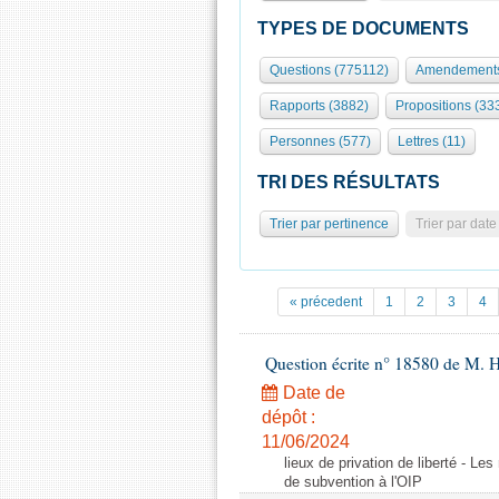
TYPES DE DOCUMENTS
Questions (775112)
Amendements
Rapports (3882)
Propositions (33
Personnes (577)
Lettres (11)
TRI DES RÉSULTATS
Trier par pertinence
Trier par date
« précedent
1
2
3
4
Question écrite n° 18580 de M. 
Date de
dépôt :
11/06/2024
lieux de privation de liberté - Le
de subvention à l'OIP