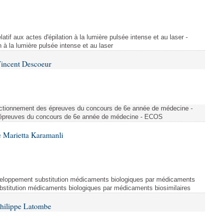
atif aux actes d'épilation à la lumière pulsée intense et au laser -
on à la lumière pulsée intense et au laser
Vincent Descoeur
nctionnement des épreuves du concours de 6e année de médecine -
épreuves du concours de 6e année de médecine - ECOS
 Marietta Karamanli
eloppement substitution médicaments biologiques par médicaments
bstitution médicaments biologiques par médicaments biosimilaires
Philippe Latombe