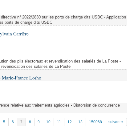
directive n° 2022/2830 sur les ports de charge dits USBC - Application
 les ports de charge dits USBC
ylvain Carrière
bution des plis électoraux et revendication des salariés de La Poste -
et revendication des salariés de La Poste
e Marie-France Lorho
rrence relative aux traitements agricoles - Distorsion de concurrence
5
6
7
8
9
10
11
12
13
150068
suivant »