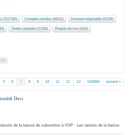
 (701700)
Comptes-rendus (8832)
Dossiers législatifs (5238)
30)
Textes adoptés (1336)
Projets de lois (656)
 (X)
5
6
7
8
9
10
11
12
13
150068
suivant »
Hendrik Davi
s raisons de la baisse de subvention à l'OIP - Les raisons de la baisse