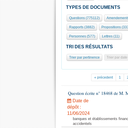
TYPES DE DOCUMENTS
Questions (775112)
Amendements
Rapports (3882)
Propositions (33
Personnes (577)
Lettres (11)
TRI DES RÉSULTATS
Trier par pertinence
Trier par date
« précedent
1
Question écrite n° 18468 de M. 
Date de
dépôt :
11/06/2024
banques et établissements financ
accidentels