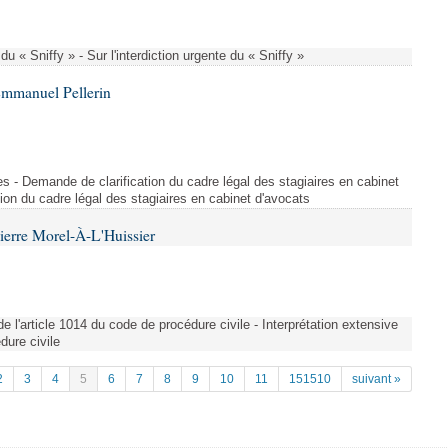
 du « Sniffy » - Sur l'interdiction urgente du « Sniffy »
Emmanuel Pellerin
ues - Demande de clarification du cadre légal des stagiaires en cabinet
ion du cadre légal des stagiaires en cabinet d'avocats
ierre Morel-À-L'Huissier
 de l'article 1014 du code de procédure civile - Interprétation extensive
dure civile
2
3
4
5
6
7
8
9
10
11
151510
suivant »