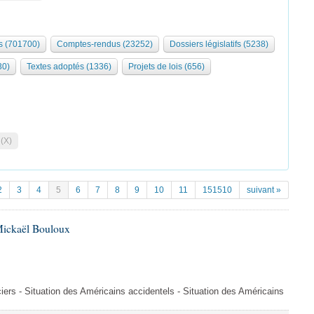
 (701700)
Comptes-rendus (23252)
Dossiers législatifs (5238)
30)
Textes adoptés (1336)
Projets de lois (656)
 (X)
2
3
4
5
6
7
8
9
10
11
151510
suivant »
Mickaël Bouloux
iers - Situation des Américains accidentels - Situation des Américains