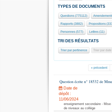
TYPES DE DOCUMENTS
Questions (775112)
Amendements
Rapports (3882)
Propositions (33
Personnes (577)
Lettres (11)
TRI DES RÉSULTATS
Trier par pertinence
Trier par date
« précedent
Question écrite n° 18532 de Mme
Date de
dépôt :
11/06/2024
enseignement secondaire - Mise 
de niveaux au collège