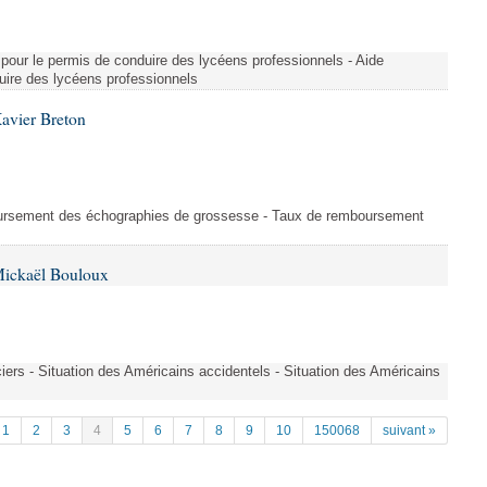
re pour le permis de conduire des lycéens professionnels - Aide
duire des lycéens professionnels
avier Breton
oursement des échographies de grossesse - Taux de remboursement
Mickaël Bouloux
iers - Situation des Américains accidentels - Situation des Américains
1
2
3
4
5
6
7
8
9
10
150068
suivant »