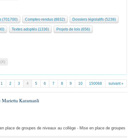
 (701700)
Comptes-rendus (8832)
Dossiers législatifs (5238)
30)
Textes adoptés (1336)
Projets de lois (656)
 (X)
1
2
3
4
5
6
7
8
9
10
150068
suivant »
 Marietta Karamanli
en place de groupes de niveaux au collège - Mise en place de groupes