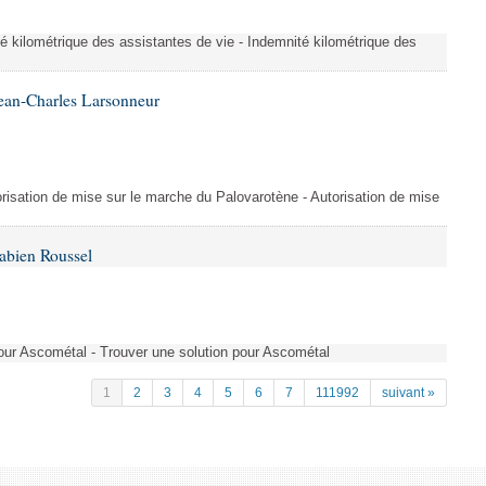
é kilométrique des assistantes de vie - Indemnité kilométrique des
ean-Charles Larsonneur
isation de mise sur le marche du Palovarotène - Autorisation de mise
abien Roussel
pour Ascométal - Trouver une solution pour Ascométal
1
2
3
4
5
6
7
111992
suivant »