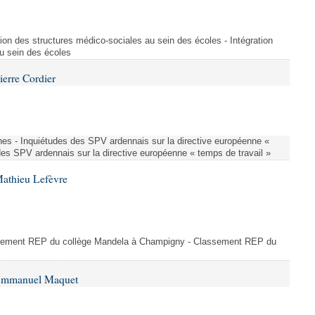
ion des structures médico-sociales au sein des écoles - Intégration
u sein des écoles
ierre Cordier
nes - Inquiétudes des SPV ardennais sur la directive européenne «
des SPV ardennais sur la directive européenne « temps de travail »
Mathieu Lefèvre
ssement REP du collège Mandela à Champigny - Classement REP du
 Emmanuel Maquet