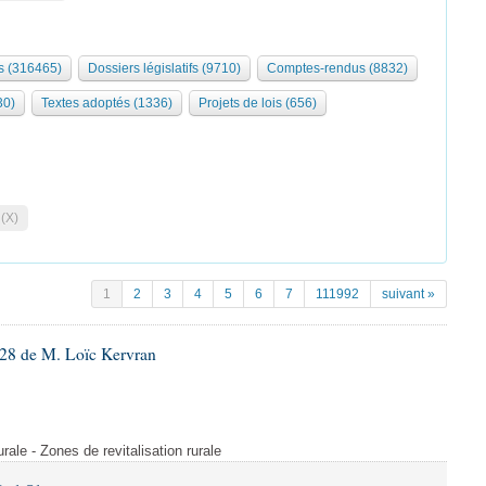
 (316465)
Dossiers législatifs (9710)
Comptes-rendus (8832)
30)
Textes adoptés (1336)
Projets de lois (656)
 (X)
1
2
3
4
5
6
7
111992
suivant »
28 de M. Loïc Kervran
rurale - Zones de revitalisation rurale