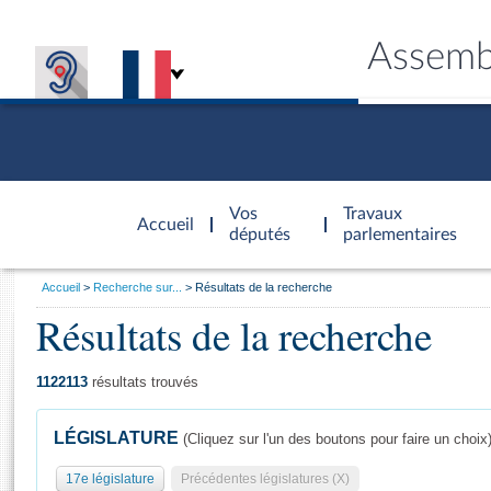
Assemb
Accèder à
la page
Vos
Travaux
Accueil
d'accueil
députés
parlementaires
Vous
Accueil
Recherche sur...
Résultats de la recherche
êtes
Résultats de la recherche
Général
ici
CONNEX
TRAVA
CONNA
DÉC
:
1122113
résultats trouvés
LÉGISLATURE
(Cliquez sur l'un des boutons pour faire un choix
17e législature
Précédentes législatures (X)