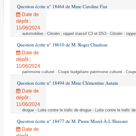
Rapports d'enquête
Question écrite n° 18464 de Mme Caroline Fiat
Rapports législatifs
Date de
Rapports sur l'application des lois
dépôt :
Baromètre de l’application des lois
11/06/2024
automobiles - Citroën : rappel massif C3 et DS3 - Citroën : rapp
Dossiers législatifs
Question écrite n° 18610 de M. Roger Chudeau
Budget et sécurité sociale
Date de
Questions écrites et orales
dépôt :
Comptes rendus des débats
11/06/2024
patrimoine culturel - Coupe budgétaire patrimoine culturel - Coup
Question écrite n° 18494 de Mme Clémentine Autain
Date de
dépôt :
11/06/2024
drogue - Lutte contre le trafic de drogue - Lutte contre le trafic d
Question écrite n° 18477 de M. Pierre Morel-À-L'Huissier
Date de
dépôt :