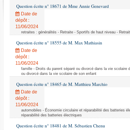
Rapports d'enquête
Question écrite n° 18671 de Mme Annie Genevard
Rapports législatifs
Date de
Rapports sur l'application des lois
dépôt :
Baromètre de l’application des lois
11/06/2024
retraites : généralités - Retraite - Sportifs de haut niveau - Retra
Dossiers législatifs
Question écrite n° 18555 de M. Max Mathiasin
Budget et sécurité sociale
Date de
Questions écrites et orales
dépôt :
Comptes rendus des débats
11/06/2024
famille - Droits du parent séparé ou divorcé dans la vie scolaire 
ou divorcé dans la vie scolaire de son enfant
Question écrite n° 18465 de M. Matthieu Marchio
Date de
dépôt :
11/06/2024
automobiles - Économie circulaire et réparabilité des batteries él
réparabilité des batteries électriques
Question écrite n° 18481 de M. Sébastien Chenu