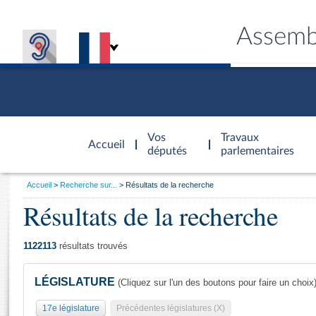
Assemb
Accèder à
la page
Vos
Travaux
Accueil
d'accueil
députés
parlementaires
Vous
Accueil
Recherche sur...
Résultats de la recherche
êtes
Résultats de la recherche
Général
ici
CONNEX
TRAVA
CONNA
DÉC
:
1122113
résultats trouvés
LÉGISLATURE
(Cliquez sur l'un des boutons pour faire un choix
17e législature
Précédentes législatures (X)