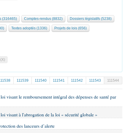
 (316465)
Comptes-rendus (8832)
Dossiers législatifs (5238)
30)
Textes adoptés (1336)
Projets de lois (656)
 (X)
111538
111539
111540
111541
111542
111543
111544
e loi visant le remboursement intégral des dépenses de santé par
loi visant à l'abrogation de la loi « sécurité globale »
rotection des lanceurs d’alerte