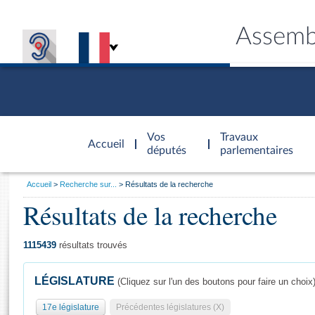
Assemb
Accèder à
la page
Vos
Travaux
Accueil
d'accueil
députés
parlementaires
Vous
Accueil
Recherche sur...
Résultats de la recherche
êtes
Résultats de la recherche
Général
ici
CONNEX
TRAVA
CONNA
DÉC
:
1115439
résultats trouvés
LÉGISLATURE
(Cliquez sur l'un des boutons pour faire un choix
17e législature
Précédentes législatures (X)