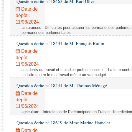
Question écrite n° 18463 de M. Karl Olive
Rapports d'enquête
Rapports législatifs
Date de
dépôt :
Rapports sur l'application des lois
11/06/2024
Baromètre de l’application des lois
assurances - Difficultés pour assurer les permanences parlementa
permanences parlementaires
Dossiers législatifs
Question écrite n° 18431 de M. François Ruffin
Budget et sécurité sociale
Date de
Questions écrites et orales
dépôt :
Comptes rendus des débats
11/06/2024
accidents du travail et maladies professionnelles - La lutte contre
La lutte contre le mal-travail mérite un vrai budget
Question écrite n° 18441 de M. Thomas Ménagé
Date de
dépôt :
11/06/2024
agriculture - Interdiction de l'acétamipride en France - Interdicti
Question écrite n° 18619 de Mme Marine Hamelet
Date de