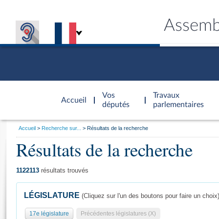
Assemb
Accèder à
la page
Vos
Travaux
Accueil
d'accueil
députés
parlementaires
Vous
Accueil
Recherche sur...
Résultats de la recherche
êtes
Résultats de la recherche
Général
ici
CONNEX
TRAVA
CONNA
DÉC
:
1122113
résultats trouvés
LÉGISLATURE
(Cliquez sur l'un des boutons pour faire un choix
17e législature
Précédentes législatures (X)