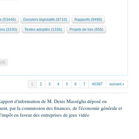
s (53446)
Dossiers législatifs (9710)
Rapports (9498)
ons (3330)
Textes adoptés (1336)
Projets de lois (656)
 (X)
1
2
3
4
5
6
7
40387
suivant »
Rapport d'information de M. Denis Masséglia déposé en
ement, par la commission des finances, de l'économie générale et
d'impôt en faveur des entreprises de jeux vidéo