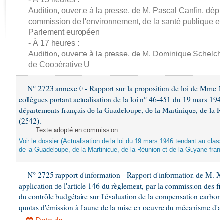
Rapports d'enquête
Audition, ouverte à la presse, de M. Pascal Canfin, dép
Rapports législatifs
commission de l'environnement, de la santé publique et
Rapports sur l'application des lois
Parlement européen
Baromètre de l’application des lois
- À 17 heures :
Audition, ouverte à la presse, de M. Dominique Schelch
de Coopérative U
Dossiers législatifs
Budget et sécurité sociale
N° 2723 annexe 0 - Rapport sur la proposition de loi de Mme Na
Questions écrites et orales
collègues portant actualisation de la loi n° 46-451 du 19 mars 
Comptes rendus des débats
départements français de la Guadeloupe, de la Martinique, de la 
(2542).
Texte adopté en commission
Voir le dossier (Actualisation de la loi du 19 mars 1946 tendant au 
de la Guadeloupe, de la Martinique, de la Réunion et de la Guyane fran
N° 2725 rapport d'information - Rapport d'information de M. 
application de l'article 146 du règlement, par la commission des f
du contrôle budgétaire sur l'évaluation de la compensation carbo
quotas d'émission à l'aune de la mise en oeuvre du mécanisme d'