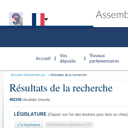
Assemb
Accèder à
la page
Vos
Travaux
Accueil
d'accueil
députés
parlementaires
Vous
Accueil
Recherche sur...
Résultats de la recherche
êtes
Résultats de la recherche
Général
ici
CONNEX
TRAVA
CONNA
DÉC
:
402156
résultats trouvés
LÉGISLATURE
(Cliquez sur l'un des boutons pour faire un choix
17e législature
Précédentes législatures (X)