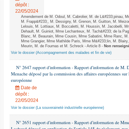
dépôt :
22/05/2024
Amendement de M. Odoul, M. Cabrolier, M. de L&#233;pinau, 
M. Frapp&#233;, M. Dessigny, M. Grenon, M. Guitton, M. Meiz
Lelouis, M. Lottiaux, M. Boccaletti, M. Houssin, M. Jacobelli,
Dehault, M. Guiniot, Mme Lechanteux, M. Tach&#233; de la Pag
Blanc, M. Beaurain, Mme Cousin, Mme Sabatini, Mme Ranc, M.
Mme Grangier, Mme Mathilde Paris, Mme M&#233;lin, M. Blairy, M
Meurin, M. de Fournas et M. Schreck - Article 8 -
Non renseign
Voir le dossier (Accompagnement des malades et fin de vie)
N° 2647 rapport d'information - Rapport d'information de M. 
Menache déposé par la commission des affaires européennes sur la
européenne
Date de
dépôt :
22/05/2024
Voir le dossier (La souveraineté industrielle européenne)
N° 2651 rapport d'information - Rapport d'information de Mm
Lachaud déposé en application de l'article 145 du règlement, par