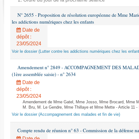
Rapports d'enquête
Rapports législatifs
N° 2655 - Proposition de résolution européenne de Mme Mariett
Rapports sur l'application des lois
les addictions numériques chez les enfants
Baromètre de l’application des lois
Date de
dépôt :
Dossiers législatifs
23/05/2024
Budget et sécurité sociale
Voir le dossier (Lutter contre les addictions numériques chez les enfan
Questions écrites et orales
Comptes rendus des débats
Amendement n° 2849 - ACCOMPAGNEMENT DES MALADES E
(1ère assemblée saisie) - n° 2634
Date de
dépôt :
23/05/2024
Amendement de Mme Gatel, Mme Josso, Mme Brocard, Mme Maud
M. Bru, M. Le Gendre, Mme Thillaye et Mme Mette - Article 11 -
Voir le dossier (Accompagnement des malades et fin de vie)
Compte rendu de réunion n° 63 - Commission de la défense nat
Date de