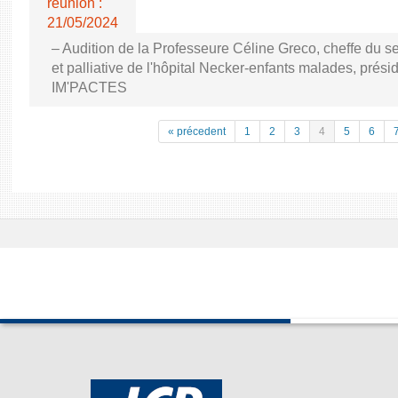
réunion :
21/05/2024
– Audition de la Professeure Céline Greco, cheffe du s
et palliative de l'hôpital Necker-enfants malades, prési
IM'PACTES
« précedent
1
2
3
4
5
6