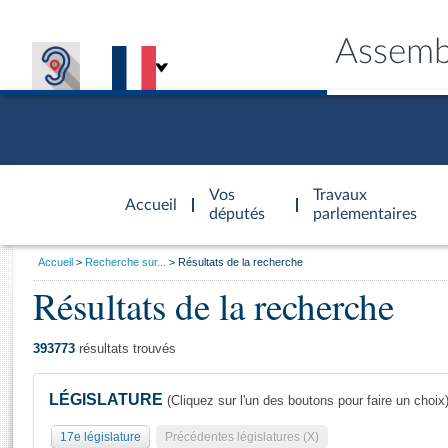
Assemb
Accèder à
la page
Vos
Travaux
Accueil
d'accueil
députés
parlementaires
Vous
Accueil
Recherche sur...
Résultats de la recherche
êtes
Résultats de la recherche
Général
ici
CONNEX
TRAVA
CONNA
DÉC
:
393773
résultats trouvés
LÉGISLATURE
(Cliquez sur l'un des boutons pour faire un choix
17e législature
Précédentes législatures (X)