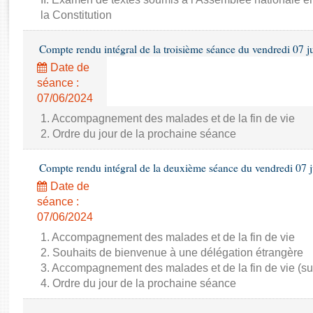
Rapports d'enquête
la Constitution
Rapports législatifs
Rapports sur l'application des lois
Compte rendu intégral de la troisième séance du vendredi 07 j
Baromètre de l’application des lois
Date de
séance :
Dossiers législatifs
07/06/2024
Budget et sécurité sociale
1. Accompagnement des malades et de la fin de vie
Questions écrites et orales
2. Ordre du jour de la prochaine séance
Comptes rendus des débats
Compte rendu intégral de la deuxième séance du vendredi 07 
Date de
séance :
07/06/2024
1. Accompagnement des malades et de la fin de vie
2. Souhaits de bienvenue à une délégation étrangère
3. Accompagnement des malades et de la fin de vie (su
4. Ordre du jour de la prochaine séance