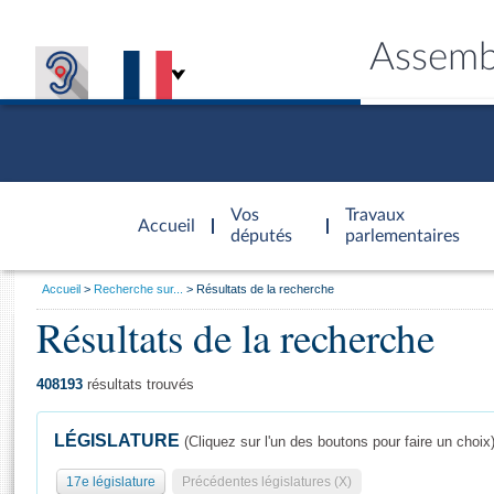
Assemb
Accèder à
la page
Vos
Travaux
Accueil
d'accueil
députés
parlementaires
Vous
Accueil
Recherche sur...
Résultats de la recherche
êtes
Résultats de la recherche
Général
ici
CONNEX
TRAVA
CONNA
DÉC
:
408193
résultats trouvés
LÉGISLATURE
(Cliquez sur l'un des boutons pour faire un choix
17e législature
Précédentes législatures (X)