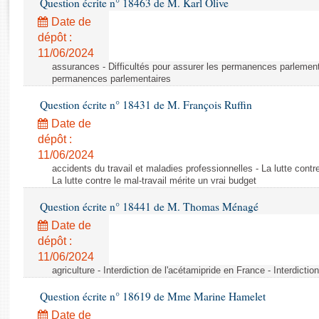
Question écrite n° 18463 de M. Karl Olive
Rapports d'enquête
Rapports législatifs
Date de
dépôt :
Rapports sur l'application des lois
11/06/2024
Baromètre de l’application des lois
assurances - Difficultés pour assurer les permanences parlementa
permanences parlementaires
Dossiers législatifs
Question écrite n° 18431 de M. François Ruffin
Budget et sécurité sociale
Date de
Questions écrites et orales
dépôt :
Comptes rendus des débats
11/06/2024
accidents du travail et maladies professionnelles - La lutte contre
La lutte contre le mal-travail mérite un vrai budget
Question écrite n° 18441 de M. Thomas Ménagé
Date de
dépôt :
11/06/2024
agriculture - Interdiction de l'acétamipride en France - Interdicti
Question écrite n° 18619 de Mme Marine Hamelet
Date de