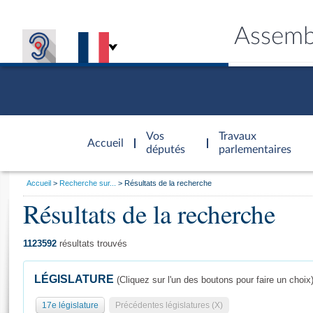
Assemb
Accèder à
la page
Vos
Travaux
Accueil
d'accueil
députés
parlementaires
Vous
Accueil
Recherche sur...
Résultats de la recherche
êtes
Résultats de la recherche
Général
ici
CONNEX
TRAVA
CONNA
DÉC
:
1123592
résultats trouvés
LÉGISLATURE
(Cliquez sur l'un des boutons pour faire un choix
17e législature
Précédentes législatures (X)