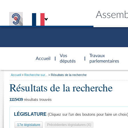
Assemb
Accèder à
la page
Vos
Travaux
Accueil
d'accueil
députés
parlementaires
Vous
Accueil
Recherche sur...
Résultats de la recherche
êtes
Résultats de la recherche
Général
ici
CONNEX
TRAVA
CONNA
DÉC
:
1115439
résultats trouvés
LÉGISLATURE
(Cliquez sur l'un des boutons pour faire un choix
17e législature
Précédentes législatures (X)