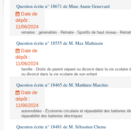
Rapports d'enquête
Question écrite n° 18671 de Mme Annie Genevard
Rapports législatifs
Date de
Rapports sur l'application des lois
dépôt :
Baromètre de l’application des lois
11/06/2024
retraites : généralités - Retraite - Sportifs de haut niveau - Retra
Dossiers législatifs
Question écrite n° 18555 de M. Max Mathiasin
Budget et sécurité sociale
Date de
Questions écrites et orales
dépôt :
Comptes rendus des débats
11/06/2024
famille - Droits du parent séparé ou divorcé dans la vie scolaire 
ou divorcé dans la vie scolaire de son enfant
Question écrite n° 18465 de M. Matthieu Marchio
Date de
dépôt :
11/06/2024
automobiles - Économie circulaire et réparabilité des batteries él
réparabilité des batteries électriques
Question écrite n° 18481 de M. Sébastien Chenu