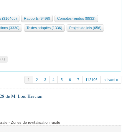
 (316465)
Rapports (9498)
Comptes-rendus (8832)
tions (3330)
Textes adoptés (1336)
Projets de lois (656)
 (X)
1
2
3
4
5
6
7
112106
suivant »
28 de M. Loïc Kervran
rurale - Zones de revitalisation rurale