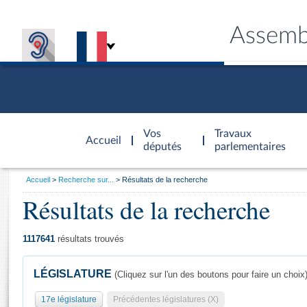
Assemb
Accèder à
la page
Vos
Travaux
Accueil
d'accueil
députés
parlementaires
Vous
Accueil
Recherche sur...
Résultats de la recherche
êtes
Résultats de la recherche
Général
ici
CONNEX
TRAVA
CONNA
DÉC
:
1117641
résultats trouvés
LÉGISLATURE
(Cliquez sur l'un des boutons pour faire un choix
17e législature
Précédentes législatures (X)