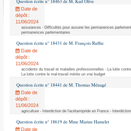
Question écrite n° 18463 de M. Karl Olive
Rapports d'enquête
Rapports législatifs
Date de
dépôt :
Rapports sur l'application des lois
11/06/2024
Baromètre de l’application des lois
assurances - Difficultés pour assurer les permanences parlementa
permanences parlementaires
Dossiers législatifs
Question écrite n° 18431 de M. François Ruffin
Budget et sécurité sociale
Date de
Questions écrites et orales
dépôt :
Comptes rendus des débats
11/06/2024
accidents du travail et maladies professionnelles - La lutte contre
La lutte contre le mal-travail mérite un vrai budget
Question écrite n° 18441 de M. Thomas Ménagé
Date de
dépôt :
11/06/2024
agriculture - Interdiction de l'acétamipride en France - Interdicti
Question écrite n° 18619 de Mme Marine Hamelet
Date de