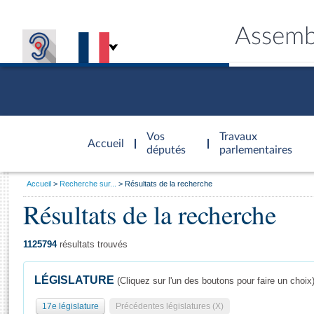
Assemb
Accèder à
la page
Vos
Travaux
Accueil
d'accueil
députés
parlementaires
Vous
Accueil
Recherche sur...
Résultats de la recherche
êtes
Résultats de la recherche
Général
ici
CONNEX
TRAVA
CONNA
DÉC
:
1125794
résultats trouvés
LÉGISLATURE
(Cliquez sur l'un des boutons pour faire un choix
17e législature
Précédentes législatures (X)