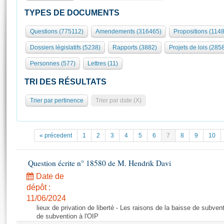
S'id
Présidence
Séance publique
Rôle et pouvoirs de l'Assemblée
Visiter l'Assemblée
TYPES DE DOCUMENTS
Fiches « Connaissance de l’Assemblée »
577 députés
Commissions et autres organes
Visite virtuelle du palais Bourbon
Questions (775112)
Amendements (316465)
Propositions (114
Organisation de l'Assemblée
Groupes politiques
Europe et International
Assister à une séance
Mot
Dossiers législatifs (5238)
Rapports (3882)
Projets de lois (285
Présidence
Conférence des Présidents
Bureau
Collège des Ques
Élections législatives
Contrôle et évaluation
Accès des chercheurs à l’Assemblée
Personnes (577)
Lettres (11)
Congrès
Les évènements
S'inscrire
TRI DES RÉSULTATS
Pétitions
Statistiques et chiffres clés
Trier par pertinence
Trier par date (X)
Transparence et déontologie
Vous n'ave
Patrimoine
E
Documents de référence
La Bibliothèque
( Constitution | Règlement de l'Assemblée ... )
Documents parlementaires
« précedent
1
2
3
4
5
6
7
8
9
10
Les archives
Projets de loi
Contacts et plan d'accès
Propositions de loi
Question écrite n° 18580 de M. Hendrik Davi
Histoire
Photos libres de droit
Amendements
Date de
Juniors
Textes adoptés
dépôt :
Anciennes législatures
11/06/2024
lieux de privation de liberté - Les raisons de la baisse de subven
Liens vers les sites publics
Rapports d'information
de subvention à l'OIP