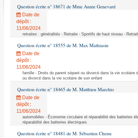
Rapports d'enquête
Question écrite n° 18671 de Mme Annie Genevard
Rapports législatifs
Date de
Rapports sur l'application des lois
dépôt :
Baromètre de l’application des lois
11/06/2024
retraites : généralités - Retraite - Sportifs de haut niveau - Retra
Dossiers législatifs
Question écrite n° 18555 de M. Max Mathiasin
Budget et sécurité sociale
Date de
Questions écrites et orales
dépôt :
Comptes rendus des débats
11/06/2024
famille - Droits du parent séparé ou divorcé dans la vie scolaire 
ou divorcé dans la vie scolaire de son enfant
Question écrite n° 18465 de M. Matthieu Marchio
Date de
dépôt :
11/06/2024
automobiles - Économie circulaire et réparabilité des batteries él
réparabilité des batteries électriques
Question écrite n° 18481 de M. Sébastien Chenu